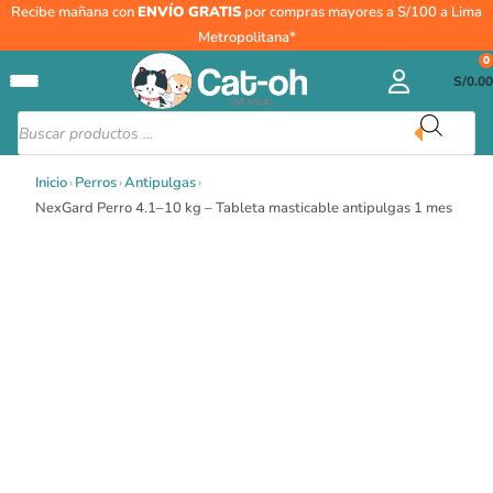
Ir
NexGard
Recibe mañana con
ENVÍO GRATIS
por compras mayores a S/100 a Lima
al
Perro
Metropolitana*
contenido
4.1–
0
S/
0.00
10
kg
Búsqueda
de
–
productos
Tableta
Inicio
›
Perros
›
Antipulgas
›
masticable
NexGard Perro 4.1–10 kg – Tableta masticable antipulgas 1 mes
antipulgas
1
mes
cantidad