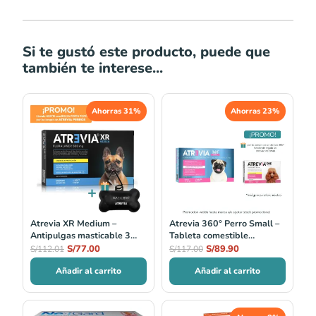
Si te gustó este producto, puede que
también te interese...
El
El
El
El
Ahorras 31%
Ahorras 23%
precio
precio
precio
precio
original
actual
original
actual
era:
es:
era:
es:
S/112.01.
S/77.00.
S/117.00.
S/89.90.
Atrevia XR Medium –
Atrevia 360° Perro Small –
Antipulgas masticable 3
Tableta comestible
meses perros 10–20 kg
antiparasitaria para perros
S/
77.00
S/
89.90
S/
112.01
S/
117.00
5–10 kg
Añadir al carrito
Añadir al carrito
Rango
El
El