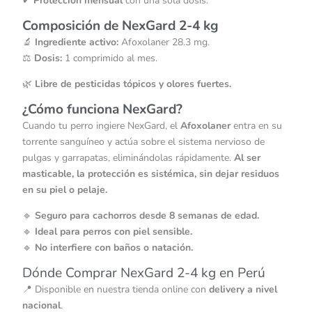
✔
Protección mensual
con una sola dosis.
Composición de NexGard 2-4 kg
🔬
Ingrediente activo:
Afoxolaner 28.3 mg.
⚖️
Dosis:
1 comprimido al mes.
🌿
Libre de pesticidas tópicos y olores fuertes.
¿Cómo funciona NexGard?
Cuando tu perro ingiere NexGard, el
Afoxolaner
entra en su
torrente sanguíneo y actúa sobre el sistema nervioso de
pulgas y garrapatas, eliminándolas rápidamente.
Al ser
masticable, la protección es sistémica, sin dejar residuos
en su piel o pelaje.
🔹
Seguro para cachorros desde 8 semanas de edad.
🔹
Ideal para perros con piel sensible.
🔹
No interfiere con baños o natación.
Dónde Comprar NexGard 2-4 kg en Perú
📍 Disponible en nuestra tienda online con
delivery a nivel
nacional
.