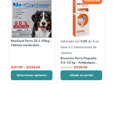
Ahorras 8%
de
precio
precio
precios:
original
actual
desde
era:
es:
S/47.90
S/115.00.
S/106.00.
hasta
S/154.00
NexGard Perro 25.1-50kg –
Valorado con
5.00
de 5 en
Tableta masticable
base a
2
valoraciones de
antipulgas 1 mes
clientes
Bravecto Perro Pequeño
4.5–10 kg – Antipulgas
masticable 3 meses
S/
47.90
-
S/
154.00
S/
106.00
S/
115.00
Seleccionar opciones
Añadir al carrito