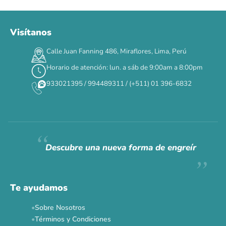
Visítanos
00
00
00
00
:
:
:
TERMINA EN
Calle Juan Fanning 486, Miraflores, Lima, Perú
DÍAS
HORAS
MIN
SEG
Horario de atención: lun. a sáb de 9:00am a 8:00pm
✕
933021395 / 994489311 / (+511) 01 396-6832
CAT WEEK · 4 AL 8 DE AGOSTO
Siempre fuimos
raros.
Hoy somos mayoría.
Descubre una nueva forma de engreír
Descuentos y promos en tus marcas favoritas 🐾
Solo por esta semana.
Te ayudamos
Applaws 15%
Bravery 15%
Hill's 15%
Tiki Cat 5+1
Sobre Nosotros
Dr. Clauder's 3+1
N&D 5%
Y más...
Términos y Condiciones