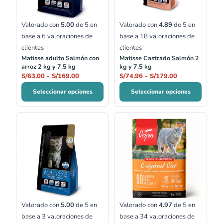
S/169.00
S/179.00
Valorado con
5.00
de 5 en
Valorado con
4.89
de 5 en
base a
6
valoraciones de
base a
18
valoraciones de
clientes
clientes
Matisse adulto Salmón con
Matisse Castrado Salmón 2
arroz 2 kg y 7.5 kg
kg y 7.5 kg
S/
63.00
-
S/
169.00
S/
74.96
-
S/
179.00
Seleccionar opciones
Seleccionar opciones
Rango
Rango
de
de
precios:
precios:
desde
desde
S/72.20
S/146.00
hasta
hasta
S/156.75
S/332.00
Valorado con
5.00
de 5 en
Valorado con
4.97
de 5 en
base a
3
valoraciones de
base a
34
valoraciones de