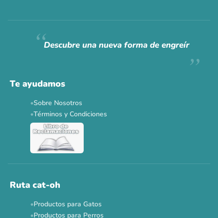
Siempre fuimos
raros.
Hoy somos mayoría.
Descubre una nueva forma de engreír
Descuentos y promos en tus marcas favoritas 🐾
Solo por esta semana.
Te ayudamos
Applaws 15%
Bravery 15%
Hill's 15%
Tiki Cat 5+1
Sobre Nosotros
Dr. Clauder's 3+1
N&D 5%
Y más...
Términos y Condiciones
Ver todas las promos 🐾
Ahora no
Ruta cat-oh
Productos para Gatos
Productos para Perros