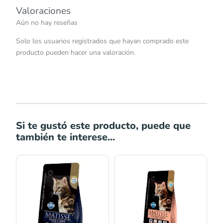
Valoraciones
Aún no hay reseñas
Solo los usuarios registrados que hayan comprado este
producto pueden hacer una valoración.
Si te gustó este producto, puede que
también te interese...
Rango
Rango
de
de
precios:
precios:
desde
desde
S/63.00
S/74.96
hasta
hasta