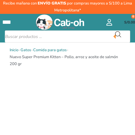
Ir
Nuevo
Recibe mañana con
ENVÍO GRATIS
por compras mayores a S/100 a Lima
al
Super
Metropolitana*
contenido
Premium
0
S/
0.00
Kitten
–
Búsqueda
de
Pollo,
productos
arroz
Inicio
›
Gatos
›
Comida para gatos
›
y
Nuevo Super Premium Kitten – Pollo, arroz y aceite de salmón
aceite
200 gr
de
salmón
200
gr
cantidad