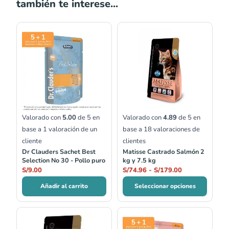
también te interese...
Rango
de
precios:
desde
S/74.96
hasta
S/179.00
Valorado con
5.00
de 5 en
Valorado con
4.89
de 5 en
base a
1
valoración de un
base a
18
valoraciones de
cliente
clientes
Dr Clauders Sachet Best
Matisse Castrado Salmón 2
Selection No 30 - Pollo puro
kg y 7.5 kg
S/
9.00
S/
74.96
-
S/
179.00
Añadir al carrito
Seleccionar opciones
Rango
de