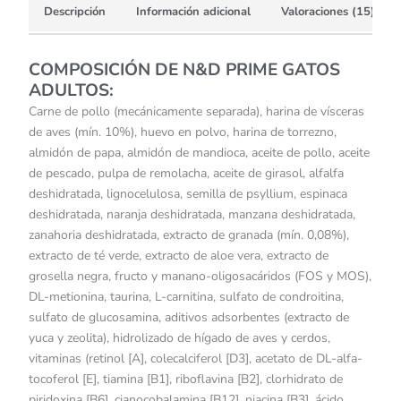
Descripción
Información adicional
Valoraciones (15)
COMPOSICIÓN DE N&D PRIME GATOS
ADULTOS:
Carne de pollo (mecánicamente separada), harina de vísceras
de aves (mín. 10%), huevo en polvo, harina de torrezno,
almidón de papa, almidón de mandioca, aceite de pollo, aceite
de pescado, pulpa de remolacha, aceite de girasol, alfalfa
deshidratada, lignocelulosa, semilla de psyllium, espinaca
deshidratada, naranja deshidratada, manzana deshidratada,
zanahoria deshidratada, extracto de granada (mín. 0,08%),
extracto de té verde, extracto de aloe vera, extracto de
grosella negra, fructo y manano-oligosacáridos (FOS y MOS),
DL-metionina, taurina, L-carnitina, sulfato de condroitina,
sulfato de glucosamina, aditivos adsorbentes (extracto de
yuca y zeolita), hidrolizado de hígado de aves y cerdos,
vitaminas (retinol [A], colecalciferol [D3], acetato de DL-alfa-
tocoferol [E], tiamina [B1], riboflavina [B2], clorhidrato de
piridoxina [B6], cianocobalamina [B12], niacina [B3], ácido