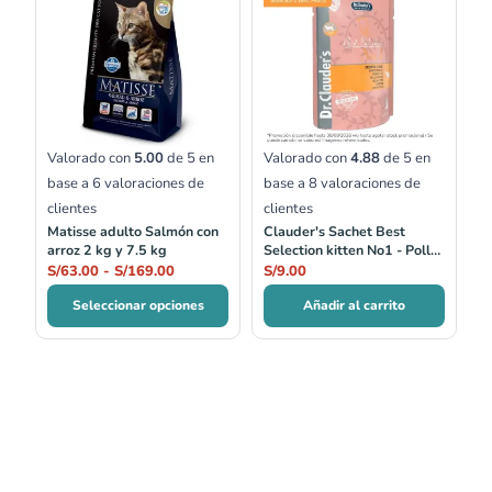
precios:
desde
S/63.00
hasta
S/169.00
Valorado con
5.00
de 5 en
Valorado con
4.88
de 5 en
base a
6
valoraciones de
base a
8
valoraciones de
clientes
clientes
Matisse adulto Salmón con
Clauder's Sachet Best
arroz 2 kg y 7.5 kg
Selection kitten No1 - Pollo
Fino
S/
63.00
-
S/
169.00
S/
9.00
Seleccionar opciones
Añadir al carrito