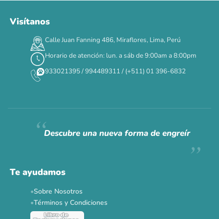
Visítanos
00
00
00
00
:
:
:
TERMINA EN
Calle Juan Fanning 486, Miraflores, Lima, Perú
DÍAS
HORAS
MIN
SEG
Horario de atención: lun. a sáb de 9:00am a 8:00pm
✕
933021395 / 994489311 / (+511) 01 396-6832
CAT WEEK · 4 AL 8 DE AGOSTO
Siempre fuimos
raros.
Hoy somos mayoría.
Descubre una nueva forma de engreír
Descuentos y promos en tus marcas favoritas 🐾
Solo por esta semana.
Te ayudamos
Applaws 15%
Bravery 15%
Hill's 15%
Tiki Cat 5+1
Sobre Nosotros
Dr. Clauder's 3+1
N&D 5%
Y más...
Términos y Condiciones