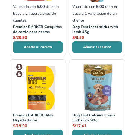
Valorado con
5.00
de 5 en
Valorado con
5.00
de 5 en
base a
2
valoraciones de
base a
1
valoración de un
clientes
cliente
Premios BARKER Casquitos
Dog Fest Meat sticks with
de cerdo para perros
lamb 45g
S/
20.90
S/
9.90
Añadir al carrito
Añadir al carrito
Premios BARKER Bites
Dog Fest Calcium bones
Hígado de res
with duck 90g
S/
19.90
S/
17.41