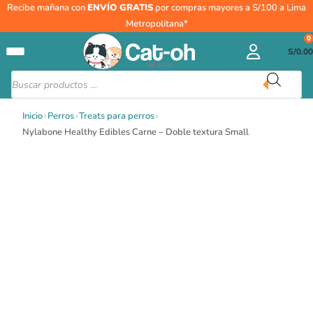
Ir
Recibe mañana con
ENVÍO GRATIS
por compras mayores a S/100 a Lima
al
Metropolitana*
contenido
0
S/
0.00
Búsqueda
de
productos
Inicio
›
Perros
›
Treats para perros
›
Nylabone Healthy Edibles Carne – Doble textura Small