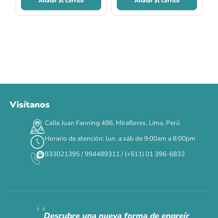
Añadir al carrito
Añadir al carrito
Visítanos
00
00
00
00
:
:
:
TERMINA EN
Calle Juan Fanning 486, Miraflores, Lima, Perú
DÍAS
HORAS
MIN
SEG
Horario de atención: lun. a sáb de 9:00am a 8:00pm
✕
933021395 / 994489311 / (+511) 01 396-6832
CAT WEEK · 4 AL 8 DE AGOSTO
Siempre fuimos
raros.
Hoy somos mayoría.
Descubre una nueva forma de engreír