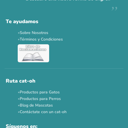
Descuentos y promos en tus marcas favoritas 🐾
Solo por esta semana.
Te ayudamos
Applaws 15%
Bravery 15%
Hill's 15%
Tiki Cat 5+1
Sobre Nosotros
Dr. Clauder's 3+1
N&D 5%
Y más...
Términos y Condiciones
Ver todas las promos 🐾
Ahora no
Ruta cat-oh
Productos para Gatos
Productos para Perros
Blog de Mascotas
Contáctate con un cat-oh
Síguenos en: