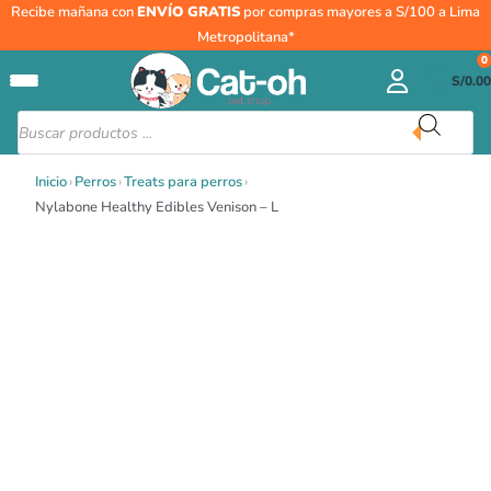
Ir
Recibe mañana con
ENVÍO GRATIS
por compras mayores a S/100 a Lima
al
Metropolitana*
contenido
0
S/
0.00
Búsqueda
de
productos
Inicio
›
Perros
›
Treats para perros
›
Nylabone Healthy Edibles Venison – L