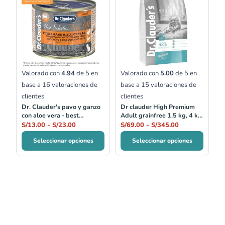
precios:
precios:
desde
desde
S/13.00
S/69.00
hasta
hasta
S/23.00
S/345.00
Valorado con
4.94
de 5 en
Valorado con
5.00
de 5 en
base a
16
valoraciones de
base a
15
valoraciones de
clientes
clientes
Dr. Clauder's pavo y ganzo
Dr clauder High Premium
con aloe vera - best
Adult grainfree 1.5 kg, 4 kg
selection no.09
y 10 kg
S/
13.00
-
S/
23.00
S/
69.00
-
S/
345.00
Seleccionar opciones
Seleccionar opciones