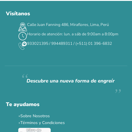
Visítanos
00
00
00
00
:
:
:
TERMINA EN
Calle Juan Fanning 486, Miraflores, Lima, Perú
DÍAS
HORAS
MIN
SEG
Horario de atención: lun. a sáb de 9:00am a 8:00pm
✕
933021395 / 994489311 / (+511) 01 396-6832
CAT WEEK · 4 AL 8 DE AGOSTO
Siempre fuimos
raros.
Hoy somos mayoría.
Descubre una nueva forma de engreír
Descuentos y promos en tus marcas favoritas 🐾
Solo por esta semana.
Te ayudamos
Applaws 15%
Bravery 15%
Hill's 15%
Tiki Cat 5+1
Sobre Nosotros
Dr. Clauder's 3+1
N&D 5%
Y más...
Términos y Condiciones