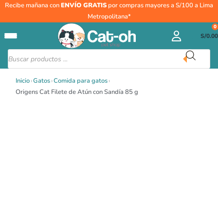
Ir
Origens
Recibe mañana con
ENVÍO GRATIS
por compras mayores a S/100 a Lima
al
Cat
Metropolitana*
contenido
Filete
0
S/
0.00
de
Atún
Búsqueda
de
con
productos
Sandía
Inicio
›
Gatos
›
Comida para gatos
›
85
Origens Cat Filete de Atún con Sandía 85 g
g
cantidad