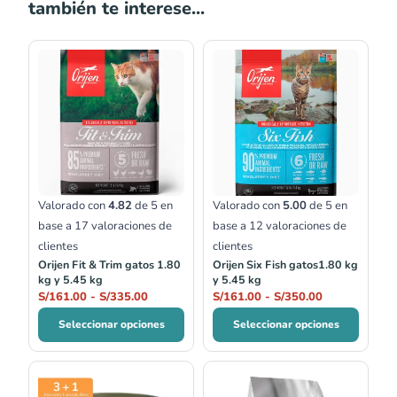
también te interese...
Rango
Rango
de
de
precios:
precios:
desde
desde
S/161.00
S/161.00
hasta
hasta
S/335.00
S/350.00
Valorado con
4.82
de 5 en
Valorado con
5.00
de 5 en
base a
17
valoraciones de
base a
12
valoraciones de
clientes
clientes
Orijen Fit & Trim gatos 1.80
Orijen Six Fish gatos1.80 kg
kg y 5.45 kg
y 5.45 kg
S/
161.00
-
S/
335.00
S/
161.00
-
S/
350.00
Seleccionar opciones
Seleccionar opciones
Rango
Rango
de
de