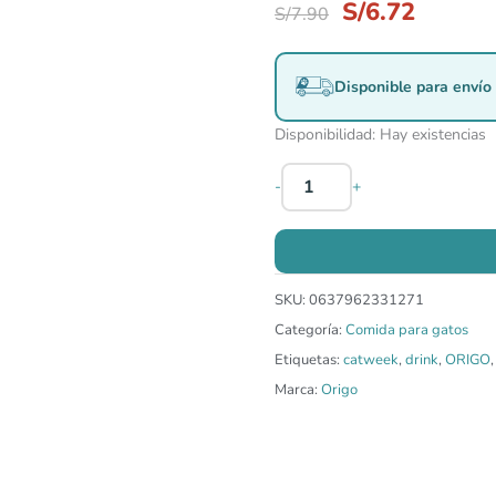
S/
6.72
S/
7.90
Disponible para envío 
Disponibilidad:
Hay existencias
-
+
SKU:
0637962331271
Categoría:
Comida para gatos
Etiquetas:
catweek
,
drink
,
ORIGO
Marca:
Origo