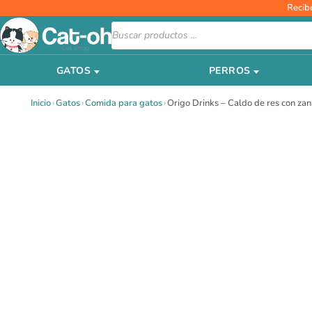
Ir
Recib
al
Búsqueda
de
contenido
productos
GATOS
PERROS
Inicio
›
Gatos
›
Comida para gatos
›
Origo Drinks – Caldo de res con zan