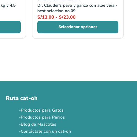
 kg y 4.5
Dr. Clauder's pavo y ganzo con aloe vera -
best selection no.09
S/
13.00
-
S/
23.00
Seleccionar opciones
Ruta cat-oh
Productos para Gatos
Productos para Perros
Blog de Mascotas
Contáctate con un cat-oh