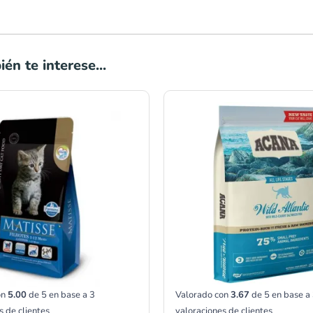
én te interese...
Rango
Rango
de
de
precios:
precios:
desde
desde
S/72.20
S/137.
hasta
hasta
S/156.75
S/265.
on
5.00
de 5 en base a
3
Valorado con
3.67
de 5 en base a
s de clientes
valoraciones de clientes