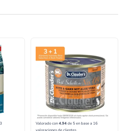
Rango
de
precios:
desde
00
S/13.00
hasta
00
S/23.00
3
Valorado con
4.94
de 5 en base a
16
valoraciones de clientes