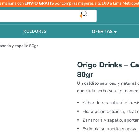
El
El
Origo
e mañana con
ENVÍO GRATIS
por compras mayores a S/100 a Lima Metropol
precio
precio
Drinks
original
actual
-
era:
es:
Caldo
S/7.90.
S/6.72.
OFERTAS
ROEDORES
de
res
ahoria y zapallo 80gr
con
zanahoria
y
Origo Drinks – Ca
zapallo
80gr
80gr
cantidad
Un
caldito sabroso
y
natural
d
que cada sorbo sea un momento
Sabor de res natural e irresi
Hidratación deliciosa, idea
Zanahoria y zapallo, aportan
Estimula su apetito y apoya 