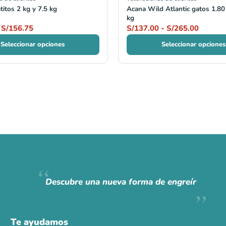
titos 2 kg y 7.5 kg
Acana Wild Atlantic gatos 1.80
kg
S/
156.75
S/
137.00
-
S/
265.00
Seleccionar opciones
Seleccionar opciones
Descubre una nueva forma de engreír
Te ayudamos