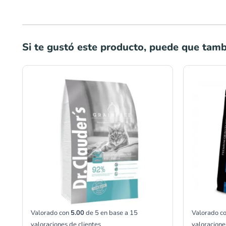
Si te gustó este producto, puede que tambi
Rango
de
precios:
desde
S/69.00
hasta
S/345.00
Valorado con
5.00
de 5 en base a
15
Valorado c
valoraciones de clientes
valoracione