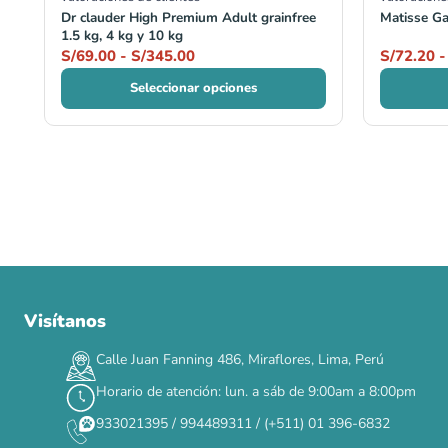
Dr clauder High Premium Adult grainfree
Matisse Ga
1.5 kg, 4 kg y 10 kg
S/
69.00
-
S/
345.00
S/
72.20
-
Seleccionar opciones
Visítanos
00
00
00
00
:
:
:
TERMINA EN
DÍAS
HORAS
MIN
SEG
Calle Juan Fanning 486, Miraflores, Lima, Perú
✕
Horario de atención: lun. a sáb de 9:00am a 8:00pm
933021395 / 994489311 / (+511) 01 396-6832
CAT WEEK · 4 AL 8 DE AGOSTO