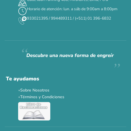
Horario de atención: lun. a sáb de 9:00am a 8:00pm
✕
933021395 / 994489311 / (+511) 01 396-6832
CAT WEEK · 4 AL 8 DE AGOSTO
Siempre fuimos
raros.
Hoy somos mayoría.
Descubre una nueva forma de engreír
Descuentos y promos en tus marcas favoritas 🐾
Solo por esta semana.
Te ayudamos
Applaws 15%
Bravery 15%
Hill's 15%
Tiki Cat 5+1
Sobre Nosotros
Dr. Clauder's 3+1
N&D 5%
Y más...
Términos y Condiciones
Ver todas las promos 🐾
Ahora no