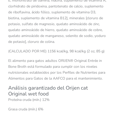
E, mononitrato de tiamina, niacina, suplemento de vitamina A,
clorhidrato de piridoxina, pantotenato de calcio, suplemento
de riboflavina, ácido fólico, suplemento de vitamina D3,
biotina, suplemento de vitamina B12], minerales [cloruro de
potasio, sulfato de magnesio, quelato aminoácido de zinc,
quelato aminoácido de hierro, quelato aminoácido de cobre,
quelato aminoácido de manganeso, selenito de sodio, yoduro
de potasio], cloruro de colina.
(CALCULADO POR ME) 1156 kcal/kg, 98 kcal/kg (2 oz, 85 g)
El alimento para gatos adultos ORIJEN® Original Entrée in
Bone Broth está formulado para cumplir con los niveles
nutricionales establecidos por los Perfiles de Nutrientes para
Alimentos para Gatos de la AAFCO para el mantenimiento.
Análisis garantizado del Orijen cat
Original wet food
Proteína cruda (mín.) 12%
Grasa cruda (mín.) 6%