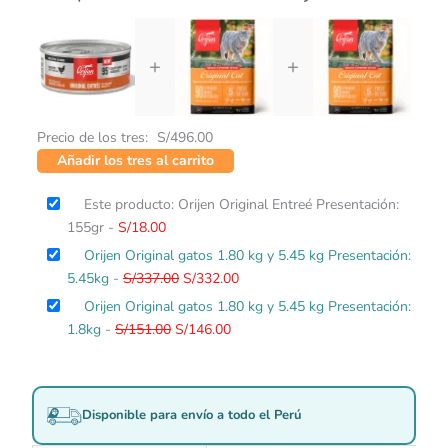
+
+
Precio de los tres:
S/
496.00
Añadir los tres al carrito
Este producto: Orijen Original Entreé Presentación:
155gr
-
S/
18.00
El
El
Orijen Original gatos 1.80 kg y 5.45 kg Presentación:
precio
precio
5.45kg
-
S/
337.00
S/
332.00
original
actual
El
El
Orijen Original gatos 1.80 kg y 5.45 kg Presentación:
era:
es:
precio
precio
1.8kg
-
S/
151.00
S/
146.00
S/337.00.
S/332.00.
original
actual
era:
es:
S/151.00.
S/146.00.
Disponible para envío a todo el Perú