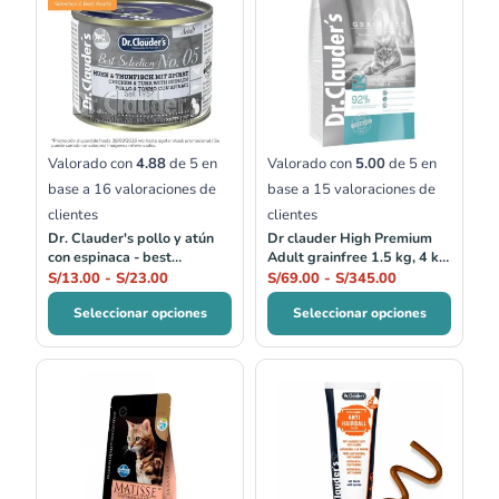
precios:
precios:
desde
desde
S/13.00
S/69.00
hasta
hasta
S/23.00
S/345.00
Valorado con
4.88
de 5 en
Valorado con
5.00
de 5 en
base a
16
valoraciones de
base a
15
valoraciones de
clientes
clientes
Dr. Clauder's pollo y atún
Dr clauder High Premium
con espinaca - best
Adult grainfree 1.5 kg, 4 kg
selection no.05
y 10 kg
S/
13.00
-
S/
23.00
S/
69.00
-
S/
345.00
Seleccionar opciones
Seleccionar opciones
Rango
de
precios:
desde
S/74.96