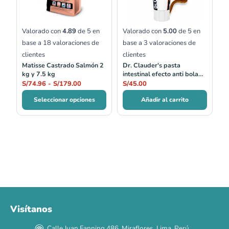
hasta
S/179.00
Valorado con
4.89
de 5 en
Valorado con
5.00
de 5 en
base a
18
valoraciones de
base a
3
valoraciones de
clientes
clientes
Matisse Castrado Salmón 2
Dr. Clauder's pasta
kg y 7.5 kg
intestinal efecto anti bola
de pelos 100 ml
S/
74.96
-
S/
179.00
S/
45.00
Seleccionar opciones
Añadir al carrito
Visítanos
00
00
00
00
:
:
:
TERMINA EN
Calle Juan Fanning 486, Miraflores, Lima, Perú
DÍAS
HORAS
MIN
SEG