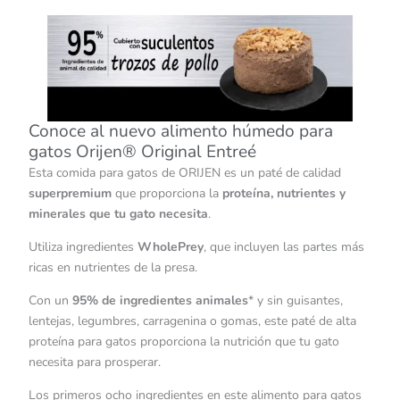
Conoce al nuevo alimento húmedo para
gatos Orijen® Original Entreé
Esta comida para gatos de ORIJEN es un paté de calidad
superpremium
que proporciona la
proteína, nutrientes y
minerales que tu gato necesita
.
Utiliza ingredientes
WholePrey
, que incluyen las partes más
ricas en nutrientes de la presa.
Con un
95% de ingredientes animales
* y sin guisantes,
lentejas, legumbres, carragenina o gomas, este paté de alta
proteína para gatos proporciona la nutrición que tu gato
necesita para prosperar.
Los primeros ocho ingredientes en este alimento para gatos