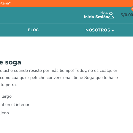
itana*
Hola,
S/
0.00
Inicia Sesión
NOSOTROS
BLOG
e soga
peluche cuando resiste por más tiempo! Teddy, no es cualquier
ro como cualquier peluche convencional, tiene Soga que lo hace
tu perro.
 largo
l en el interior.
lleno.