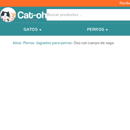
Ir
Recib
al
Búsqueda
de
contenido
productos
GATOS
PERROS
Inicio
›
Perros
›
Juguetes para perros
›
Oso con cuerpo de soga