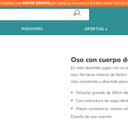
Oso
e mañana con
ENVÍO GRATIS
por compras mayores a S/100 a Lima Metropol
con
cuerpo
de
OFERTAS
ROEDORES
soga
cantidad
Oso con cuerpo d
Es más divertido jugar con su 
oso, No tiene relleno de fielt
más resistente y divertido para 
Peluche grande de 40cm de
Con estructura de soga denta
Mayor resistencia, menos re
Diseño de oso marrón