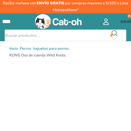
Ir
Recibe mañana con
ENVÍO GRATIS
por compras mayores a S/100 a Lima
al
Metropolitana*
contenido
0
S/
0.00
Búsqueda
de
productos
Inicio
›
Perros
›
Juguetes para perros
›
KONG Oso de cuerda Wild Knots