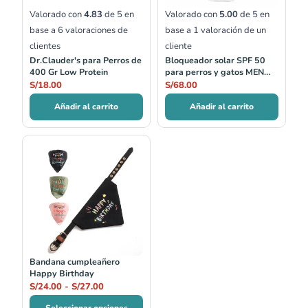
Valorado con
4.83
de 5 en
Valorado con
5.00
de 5 en
base a
6
valoraciones de
base a
1
valoración de un
clientes
cliente
Dr.Clauder's para Perros de
Bloqueador solar SPF 50
400 Gr Low Protein
para perros y gatos MEN
FOR SAN
S/
18.00
S/
68.00
Añadir al carrito
Añadir al carrito
Rango
de
precios:
desde
S/24.00
hasta
S/27.00
Bandana cumpleañero
Happy Birthday
S/
24.00
-
S/
27.00
Seleccionar opciones