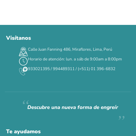
Visítanos
00
00
00
00
:
:
:
TERMINA EN
Calle Juan Fanning 486, Miraflores, Lima, Perú
DÍAS
HORAS
MIN
SEG
Horario de atención: lun. a sáb de 9:00am a 8:00pm
✕
933021395 / 994489311 / (+511) 01 396-6832
CAT WEEK · 4 AL 8 DE AGOSTO
Siempre fuimos
raros.
Hoy somos mayoría.
Descubre una nueva forma de engreír
Descuentos y promos en tus marcas favoritas 🐾
Solo por esta semana.
Te ayudamos