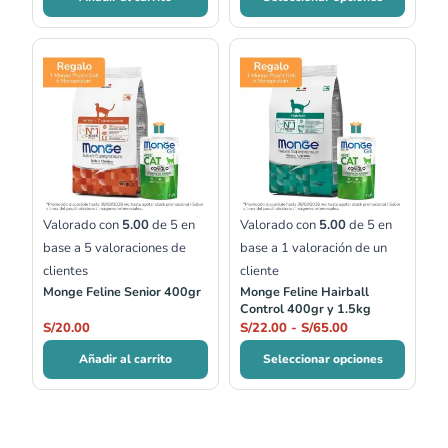
Rango
de
precios:
desde
S/22.00
hasta
S/65.00
Valorado con
5.00
de 5 en
Valorado con
5.00
de 5 en
base a
5
valoraciones de
base a
1
valoración de un
clientes
cliente
Monge Feline Senior 400gr
Monge Feline Hairball
Control 400gr y 1.5kg
S/
20.00
S/
22.00
-
S/
65.00
Añadir al carrito
Seleccionar opciones