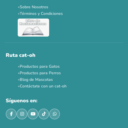
Applaws 15%
Bravery 15%
Hill's 15%
Tiki Cat 5+1
Sobre Nosotros
Dr. Clauder's 3+1
N&D 5%
Y más...
Términos y Condiciones
Ver todas las promos 🐾
Ahora no
Ruta cat-oh
Productos para Gatos
Productos para Perros
Blog de Mascotas
Contáctate con un cat-oh
Síguenos en: