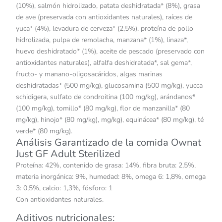
(10%), salmón hidrolizado, patata deshidratada* (8%), grasa
de ave (preservada con antioxidantes naturales), raíces de
yuca* (4%), levadura de cerveza* (2,5%), proteína de pollo
hidrolizada, pulpa de remolacha, manzana* (1%), linaza*,
huevo deshidratado* (1%), aceite de pescado (preservado con
antioxidantes naturales), alfalfa deshidratada*, sal gema*,
fructo- y manano-oligosacáridos, algas marinas
deshidratadas* (500 mg/kg), glucosamina (500 mg/kg), yucca
schidigera, sulfato de condroitina (100 mg/kg), arándanos*
(100 mg/kg), tomillo* (80 mg/kg), flor de manzanilla* (80
mg/kg), hinojo* (80 mg/kg), mg/kg), equinácea* (80 mg/kg), té
verde* (80 mg/kg).
Análisis Garantizado de la comida Ownat
Just GF Adult Sterilized
Proteína: 42%, contenido de grasa: 14%, fibra bruta: 2,5%,
materia inorgánica: 9%, humedad: 8%, omega 6: 1,8%, omega
3: 0,5%, calcio: 1,3%, fósforo: 1
Con antioxidantes naturales.
Aditivos nutricionales: