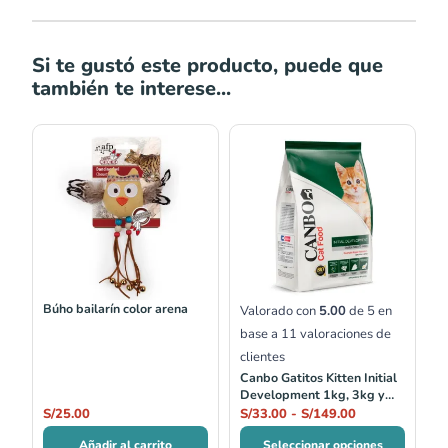
Si te gustó este producto, puede que
también te interese...
Rango
de
precios:
desde
S/33.00
hasta
S/149.00
Búho bailarín color arena
Valorado con
5.00
de 5 en
base a
11
valoraciones de
clientes
Canbo Gatitos Kitten Initial
Development 1kg, 3kg y
7kg
S/
25.00
S/
33.00
-
S/
149.00
Añadir al carrito
Seleccionar opciones