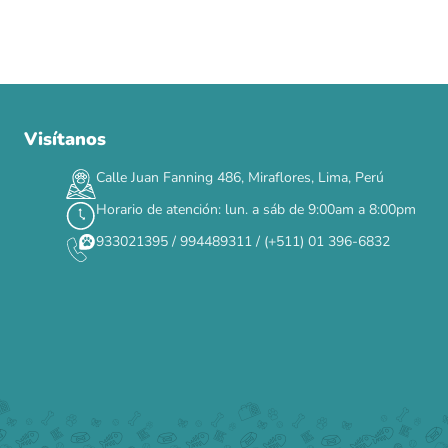
Visítanos
00
00
00
00
:
:
:
TERMINA EN
DÍAS
HORAS
MIN
SEG
Calle Juan Fanning 486, Miraflores, Lima, Perú
✕
Horario de atención: lun. a sáb de 9:00am a 8:00pm
933021395 / 994489311 / (+511) 01 396-6832
CAT WEEK · 4 AL 8 DE AGOSTO
Siempre fuimos
raros.
Hoy somos mayoría.
Descuentos y promos en tus marcas favoritas 🐾
Solo por esta semana.