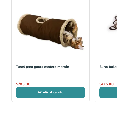
Tunel para gatos cordero marrón
Búho baila
S/
83.00
S/
25.00
Añadir al carrito