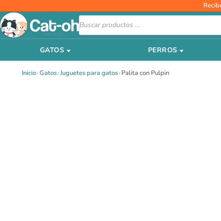
Ir
Recib
al
Búsqueda
de
contenido
productos
GATOS
PERROS
Inicio
›
Gatos
›
Juguetes para gatos
›
Palita con Pulpin