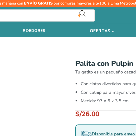
e mañana con
ENVÍO GRATIS
por compras mayores a S/100 a Lima Metropol
OFERTAS
ROEDORES
Palita con Pulpin
Tu gatito es un pequeño cazador
Con cintas divertidas para 
Con catnip para mayor diver
Medida: 97 x 6 x 3.5 cm
S/
26.00
Disponible para envío 