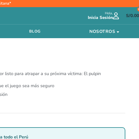
itana*
Hola,
S/
0.00
Inicia Sesión
NOSOTROS
BLOG
 listo para atrapar a su próxima víctima: El pulpin
que el juego sea más seguro
sión
a todo el Perú