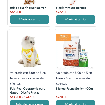
Búho bailarín color marrón
Ratón vintage naranja
S/
25.00
S/
22.00
Añadir al carrito
Añadir al carrito
Rango
de
precios:
desde
S/35.00
hasta
S/42.00
Valorado con
5.00
de 5 en
Valorado con
5.00
de 5 en
base a
3
valoraciones de
base a
5
valoraciones de
clientes
clientes
Faja Post Operatorio para
Monge Feline Senior 400gr
Gatos - Diseño Frutas
S/
35.00
-
S/
42.00
S/
20.00
Seleccionar opciones
Añadir al carrito