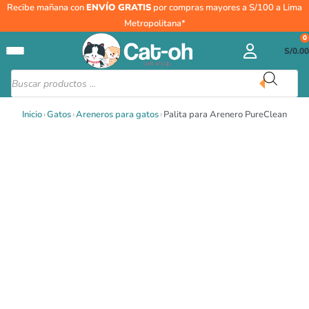
Ir
Palita
Recibe mañana con
ENVÍO GRATIS
por compras mayores a S/100 a Lima
al
para
Metropolitana*
contenido
Arenero
0
S/
0.00
PureClean
cantidad
Búsqueda
de
productos
Inicio
›
Gatos
›
Areneros para gatos
›
Palita para Arenero PureClean