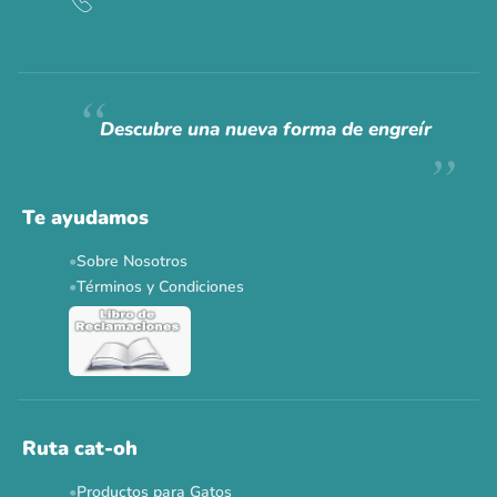
CAT WEEK · 4 AL 8 DE AGOSTO
Siempre fuimos
raros.
Hoy somos mayoría.
Descubre una nueva forma de engreír
Descuentos y promos en tus marcas favoritas 🐾
Solo por esta semana.
Te ayudamos
Applaws 15%
Bravery 15%
Hill's 15%
Tiki Cat 5+1
Sobre Nosotros
Dr. Clauder's 3+1
N&D 5%
Y más...
Términos y Condiciones
Ver todas las promos 🐾
Ahora no
Ruta cat-oh
Productos para Gatos