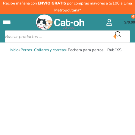
Ir
Pechera
Recibe mañana con
ENVÍO GRATIS
por compras mayores a S/100 a Lima
al
para
Metropolitana*
contenido
perros
0
S/
0.00
-
Rubí
Búsqueda
de
XS
productos
cantidad
Inicio
›
Perros
›
Collares y correas
›
Pechera para perros – Rubí XS