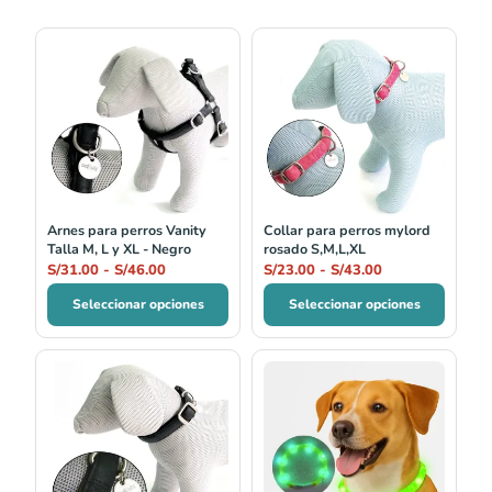
Rango
Rango
de
de
precios:
precios:
desde
desde
S/31.00
S/23.00
hasta
hasta
S/46.00
S/43.00
Arnes para perros Vanity
Collar para perros mylord
Talla M, L y XL - Negro
rosado S,M,L,XL
S/
31.00
-
S/
46.00
S/
23.00
-
S/
43.00
Seleccionar opciones
Seleccionar opciones
Rango
Rango
de
de
precios:
precios:
desde
desde
S/19.90
S/19.90
hasta
hasta