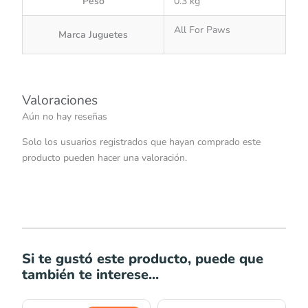
Peso
0.3 kg
All For Paws
Marca Juguetes
Valoraciones
Aún no hay reseñas
Solo los usuarios registrados que hayan comprado este
producto pueden hacer una valoración.
Si te gustó este producto, puede que
también te interese...
El
El
Rango