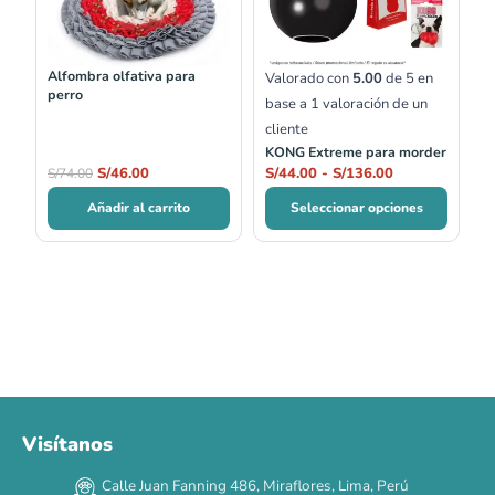
hasta
S/136.00
Alfombra olfativa para
Valorado con
5.00
de 5 en
perro
base a
1
valoración de un
cliente
KONG Extreme para morder
S/
46.00
S/
44.00
-
S/
136.00
S/
74.00
Añadir al carrito
Seleccionar opciones
Visítanos
Calle Juan Fanning 486, Miraflores, Lima, Perú