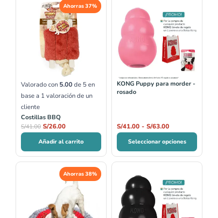
Ahorras 37%
precio
precio
de
original
actual
precios:
era:
es:
desde
S/41.00.
S/26.00.
S/41.00
hasta
S/63.00
KONG Puppy para morder -
Valorado con
5.00
de 5 en
rosado
base a
1
valoración de un
cliente
Costillas BBQ
S/
26.00
S/
41.00
-
S/
63.00
S/
41.00
Añadir al carrito
Seleccionar opciones
El
El
Rango
Ahorras 38%
precio
precio
de
original
actual
precios:
era:
es:
desde
S/74.00.
S/46.00.
S/44.00