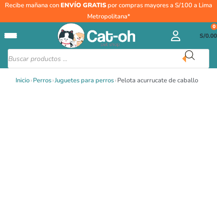
Ir
Recibe mañana con
ENVÍO GRATIS
por compras mayores a S/100 a Lima
al
Metropolitana*
contenido
0
S/
0.00
Búsqueda
de
productos
Inicio
›
Perros
›
Juguetes para perros
›
Pelota acurrucate de caballo