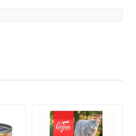
Rango
de
precios:
desde
S/146.00