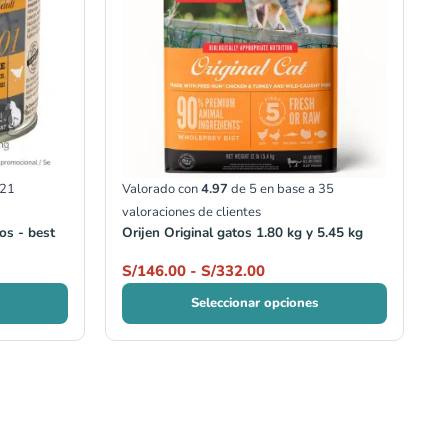
hasta
S/332.00
21
Valorado con
4.97
de 5 en base a
35
valoraciones de clientes
os - best
Orijen Original gatos 1.80 kg y 5.45 kg
S/
146.00
-
S/
332.00
Seleccionar opciones