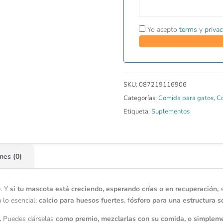
Yo acepto
terms
y
privac
SKU:
087219116906
Categorías:
Comida para gatos
,
Co
Etiqueta:
Suplementos
nes (0)
e. Y
si tu mascota está creciendo, esperando crías o en recuperación,
s
 lo esencial:
calcio para huesos fuertes
, f
ósforo para una estructura só
.
Puedes dárselas
como premio, mezclarlas con su comida, o simplemen