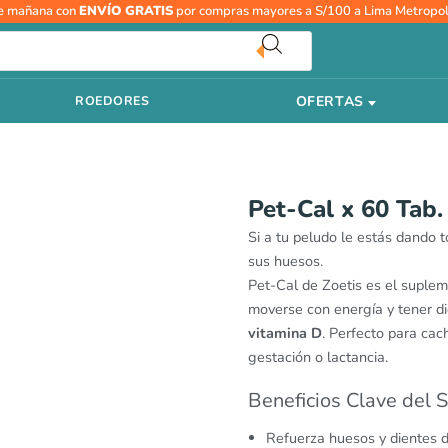
e mañana con
ENVÍO GRATIS
por compras mayores a S/100 a Lima Metropol
OFERTAS
ROEDORES
Pet-Cal x 60 Tab
Si a tu peludo le estás dando
sus huesos.
Pet-Cal de Zoetis es el supleme
moverse con energía y tener d
vitamina D
. Perfecto para cac
gestación o lactancia.
Beneficios Clave del 
Refuerza huesos y dientes d