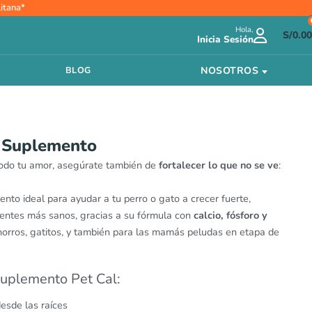
itana*
Hola,
S/
0.00
Inicia Sesión
NOSOTROS
BLOG
. Suplemento
 todo tu amor, asegúrate también de
fortalecer lo que no se ve
:
nto ideal para ayudar a tu perro o gato a crecer fuerte,
ientes más sanos, gracias a su fórmula con
calcio, fósforo y
horros, gatitos, y también para las mamás peludas en etapa de
Suplemento Pet Cal:
esde las raíces