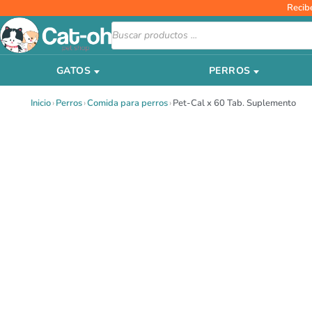
Ir
Recib
al
Búsqueda
de
contenido
productos
GATOS
PERROS
Inicio
›
Perros
›
Comida para perros
›
Pet-Cal x 60 Tab. Suplemento