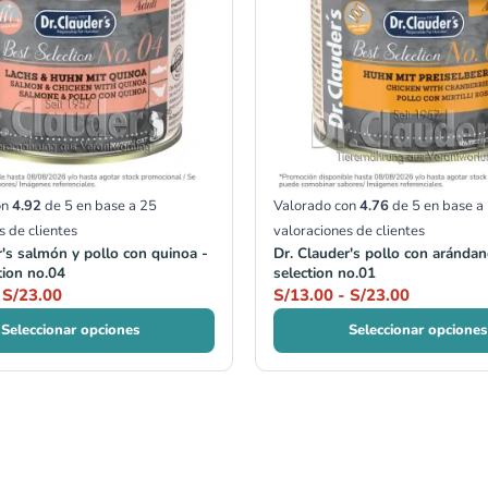
hasta
hasta
S/23.00
S/23.00
on
4.92
de 5 en base a
25
Valorado con
4.76
de 5 en base a
s de clientes
valoraciones de clientes
r's salmón y pollo con quinoa -
Dr. Clauder's pollo con arándan
tion no.04
selection no.01
S/
23.00
S/
13.00
-
S/
23.00
Seleccionar opciones
Seleccionar opciones