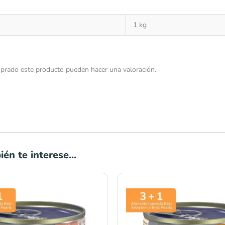
1 kg
prado este producto pueden hacer una valoración.
én te interese...
Rango
Rango
de
de
precios:
precios:
desde
desde
S/13.00
S/13.00