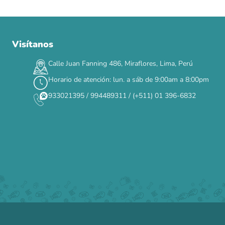
Visítanos
00
00
00
00
:
:
:
TERMINA EN
DÍAS
HORAS
MIN
SEG
Calle Juan Fanning 486, Miraflores, Lima, Perú
✕
Horario de atención: lun. a sáb de 9:00am a 8:00pm
933021395 / 994489311 / (+511) 01 396-6832
CAT WEEK · 4 AL 8 DE AGOSTO
Siempre fuimos
raros.
Hoy somos mayoría.
Descuentos y promos en tus marcas favoritas 🐾
Solo por esta semana.
Applaws 15%
Bravery 15%
Hill's 15%
Tiki Cat 5+1
Dr. Clauder's 3+1
N&D 5%
Y más...