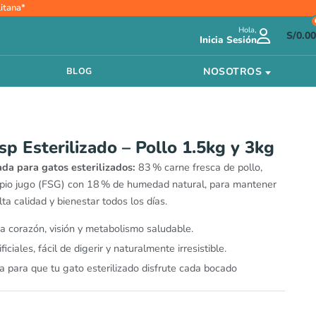
Rango
itana*
de
Hola,
precios:
S/
0.00
Inicia Sesión
desde
S/97.00
NOSOTROS
BLOG
hasta
S/167.00
p Esterilizado – Pollo 1.5kg y 3kg
ada para gatos esterilizados:
83 % carne fresca de pollo,
pio jugo (FSG) con 18 % de humedad natural, para mantener
ta calidad y bienestar todos los días.
ra corazón, visión y metabolismo saludable.
ficiales, fácil de digerir y naturalmente irresistible.
a para que tu gato esterilizado disfrute cada bocado