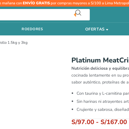
Platinum
e mañana con
ENVÍO GRATIS
por compras mayores a S/100 a Lima Metropol
MeatCrisp
Esterilizado
-
OFERTAS
ROEDORES
Pollo
1.5kg
Pollo 1.5kg y 3kg
y
3kg
cantidad
Platinum MeatCris
Nutrición deliciosa y equilibr
cocinada lentamente en su pro
sabor auténtico, proteínas de al
Con taurina y L‑carnitina pa
Sin harinas ni atrayentes arti
Crujiente y sabrosa, diseñad
S/
97.00
-
S/
167.00