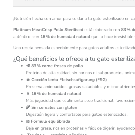
¡Nutrición hecha con amor para cuidar a tu gato esterilizado en c
Platinum MeatCrisp Pollo Sterilised
está elaborado con
83 % d
auténtico, con
18 % de humedad natural
que lo hace irresistible
Una receta pensada especialmente para gatos adultos esterilizado
¿Qué beneficios le ofrece a tu gato esterili
🥩 83 % carne fresca de pollo
Proteína de alta calidad, sin harinas ni subproductos anim
🔥 Cocción lenta Fleischsaftgarung (FSG)
Preserva aminoácidos, grasas saludables y micronutrientes
💧 18 % de humedad natural
Más jugosidad que el alimento seco tradicional, favoreciend
🌾 Sin cereales con gluten
Digestión ligera y confortable para gatos esterilizados.
⚖️ Fórmula equilibrada
Baja en grasa, rica en proteínas y fácil de digerir, ayudan