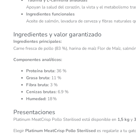
Taurina y L-carnitina añadidas
Apoyan la salud del corazón, la vista y el metabolismo tras 
Ingredientes funcionales
Aceite de salmón, levadura de cerveza y fibras naturales que
Ingredientes y valor garantizado
Ingredientes principales:
Carne fresca de pollo (83 %), harina de maíz Flor de Maíz, salmón 
Componentes analíticos:
Proteína bruta:
36 %
Grasa bruta:
11 %
Fibra bruta:
3 %
Cenizas brutas:
6.9 %
Humedad:
18 %
Presentaciones
Platinum MeatCrisp Pollo Sterilised está disponible en
1,5 kg
y
3
Elegir
Platinum MeatCrisp Pollo Sterilised
es regalarle a tu ga