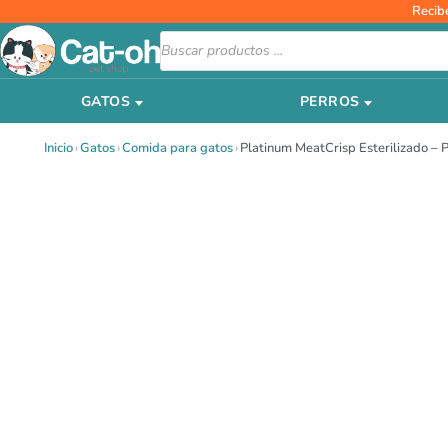
Ir
Recib
al
Búsqueda
de
contenido
productos
GATOS
PERROS
Inicio
›
Gatos
›
Comida para gatos
›
Platinum MeatCrisp Esterilizado – 