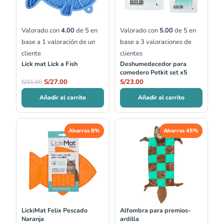
Valorado con
4.00
de 5 en
Valorado con
5.00
de 5 en
base a
1
valoración de un
base a
3
valoraciones de
cliente
clientes
Lick mat Lick a Fish
Deshumedecedor para
comedero Petkit set x5
S/
27.00
S/
23.00
S/
31.00
Añadir al carrito
Añadir al carrito
El
El
El
El
Ahorras 8%
Ahorras 45%
precio
precio
precio
precio
original
actual
original
actual
era:
es:
era:
es:
S/49.00.
S/45.00.
S/67.00.
S/37.00.
LickiMat Felix Pescado
Alfombra para premios-
Naranja
ardilla