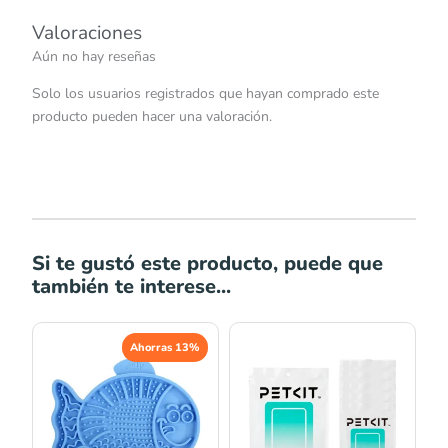
Valoraciones
Aún no hay reseñas
Solo los usuarios registrados que hayan comprado este
producto pueden hacer una valoración.
Si te gustó este producto, puede que
también te interese...
El
El
Ahorras 13%
precio
precio
original
actual
era:
es:
S/31.00.
S/27.00.