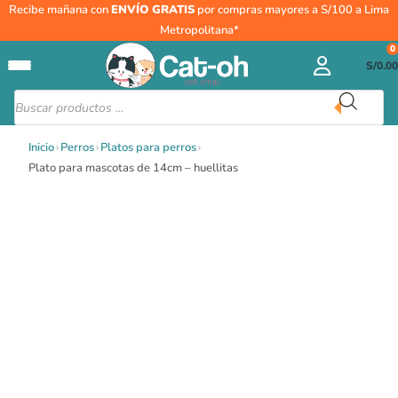
Ir
Recibe mañana con
ENVÍO GRATIS
por compras mayores a S/100 a Lima
al
Metropolitana*
contenido
0
S/
0.00
Búsqueda
de
productos
Inicio
›
Perros
›
Platos para perros
›
Plato para mascotas de 14cm – huellitas