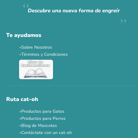
Hoy somos mayoría.
Descubre una nueva forma de engreír
Descuentos y promos en tus marcas favoritas 🐾
Solo por esta semana.
Te ayudamos
Applaws 15%
Bravery 15%
Hill's 15%
Tiki Cat 5+1
Sobre Nosotros
Dr. Clauder's 3+1
N&D 5%
Y más...
Términos y Condiciones
Ver todas las promos 🐾
Ahora no
Ruta cat-oh
Productos para Gatos
Productos para Perros
Blog de Mascotas
Contáctate con un cat-oh