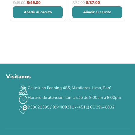
S/
45.00
S/
37.00
S/
49.00
S/
67.00
Añadir al carrito
Añadir al carrito
Visítanos
00
00
00
00
:
:
:
TERMINA EN
Calle Juan Fanning 486, Miraflores, Lima, Perú
DÍAS
HORAS
MIN
SEG
Horario de atención: lun. a sáb de 9:00am a 8:00pm
✕
933021395 / 994489311 / (+511) 01 396-6832
CAT WEEK · 4 AL 8 DE AGOSTO
Siempre fuimos
raros.