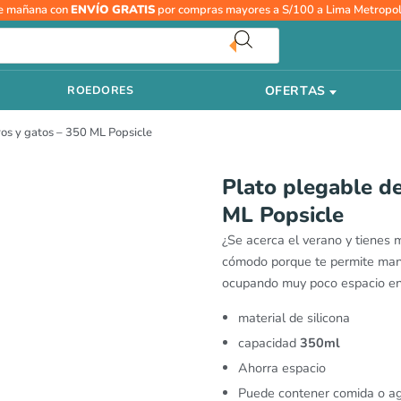
e mañana con
ENVÍO GRATIS
por compras mayores a S/100 a Lima Metropol
OFERTAS
ROEDORES
ros y gatos – 350 ML Popsicle
Plato plegable de
ML Popsicle
¿Se acerca el verano y tienes 
cómodo porque te permite mante
ocupando muy poco espacio en 
material de silicona
capacidad
350ml
Ahorra espacio
Puede contener comida o a