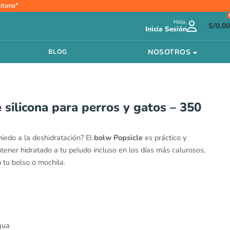
itana*
Hola,
S/
0.00
Inicia Sesión
NOSOTROS
BLOG
 silicona para perros y gatos – 350
miedo a la deshidratación? El
bolw Popsicle
es práctico y
ner hidratado a tu peludo incluso en los días más calurosos,
tu bolso o mochila.
gua