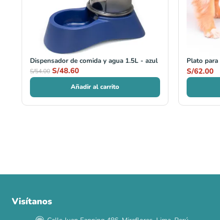
Dispensador de comida y agua 1.5L - azul
Plato para
S/
48.60
S/
62.00
S/
54.00
Añadir al carrito
Visítanos
00
00
00
00
:
:
:
TERMINA EN
DÍAS
HORAS
MIN
SEG