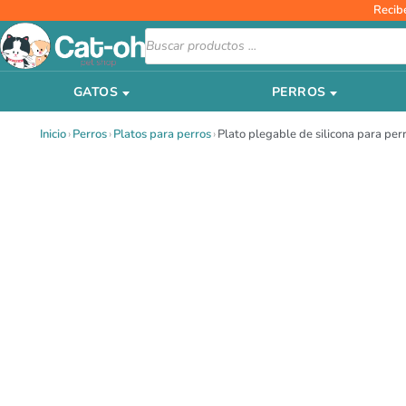
Ir
Recib
al
Búsqueda
de
contenido
productos
GATOS
PERROS
Inicio
›
Perros
›
Platos para perros
›
Plato plegable de silicona para per