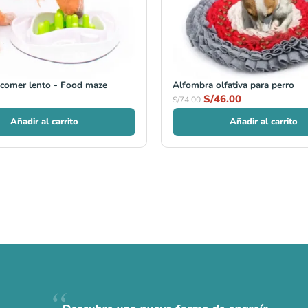
 comer lento - Food maze
Alfombra olfativa para perro
S/
46.00
S/
74.00
Añadir al carrito
Añadir al carrito