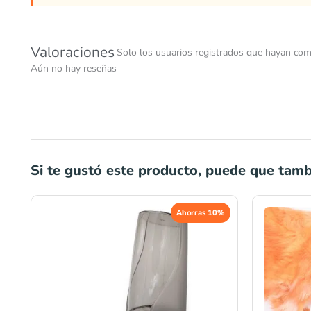
Valoraciones
Solo los usuarios registrados que hayan com
Aún no hay reseñas
Si te gustó este producto, puede que tambi
El
El
Ahorras 10%
precio
precio
original
actual
era:
es:
S/54.00.
S/48.60.