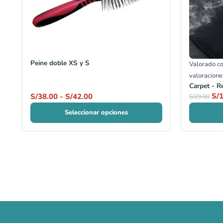
Peine doble XS y S
Valorado c
valoracione
Carpet - R
S/
1
S/
38.00
-
S/
42.00
S/
29.00
Seleccionar opciones