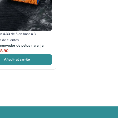
on
4.33
de 5 en base a
3
s de clientes
emovedor de pelos naranja
8.90
Añadir al carrito