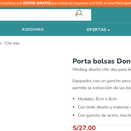
e mañana con
ENVÍO GRATIS
por compras mayores a S/100 a Lima Metropol
OFERTAS
ROEDORES
 – Chic day
Porta bolsas Don
Minibag diseño chic day para bo
Equipados con un gancho para co
permite la extracción de las bol
Medidas: 8cm x 8cm
Con lindo diseño y material
Con gancho de acero, mucho
S/
27.00