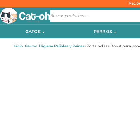
Ir
Recib
al
Búsqueda
de
contenido
productos
GATOS
PERROS
Inicio
›
Perros
›
Higiene Pañales y Peines
›
Porta bolsas Donut para popo