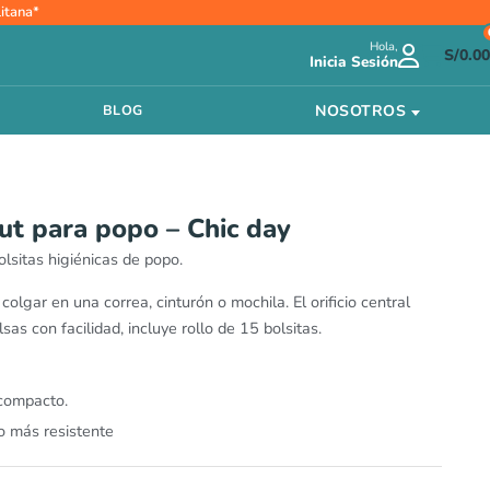
itana*
Hola,
S/
0.00
Inicia Sesión
NOSOTROS
BLOG
ut para popo – Chic day
lsitas higiénicas de popo.
lgar en una correa, cinturón o mochila. El orificio central
sas con facilidad, incluye rollo de 15 bolsitas.
 compacto.
 más resistente