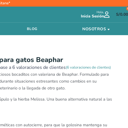
itana*
io
Hola,
al
S/
0.00
Inicia Sesión
.60.
NOSOTROS
BLOG
para gatos Beaphar
base a
6
valoraciones de clientes
(
6
valoraciones de clientes)
iciosos bocaditos con valeriana de Beaphar. Formulado para
 durante situaciones estresantes como cambios en su
eterinario o la llegada de otro gato.
úpulo y la hierba Melissa. Una buena alternativa natural a las
rméticas con autocierre, para que la golosina mantenga su