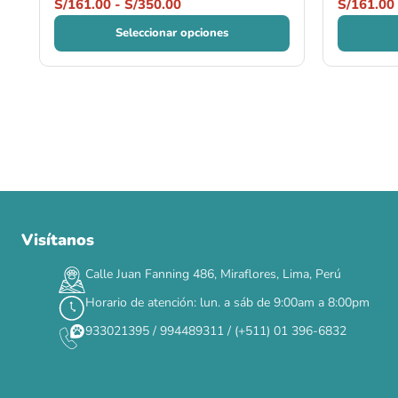
S/
161.00
-
S/
350.00
S/
161.00
Seleccionar opciones
Visítanos
00
00
00
00
:
:
:
TERMINA EN
DÍAS
HORAS
MIN
SEG
Calle Juan Fanning 486, Miraflores, Lima, Perú
✕
Horario de atención: lun. a sáb de 9:00am a 8:00pm
933021395 / 994489311 / (+511) 01 396-6832
CAT WEEK · 4 AL 8 DE AGOSTO
Siempre fuimos
raros.