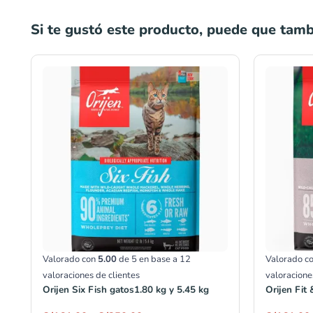
Si te gustó este producto, puede que tambi
Rango
de
precios:
desde
S/161.00
hasta
S/350.00
Valorado con
5.00
de 5 en base a
12
Valorado c
valoraciones de clientes
valoracione
Orijen Six Fish gatos1.80 kg y 5.45 kg
Orijen Fit