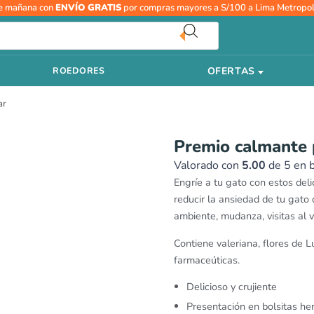
El
El
Premio
e mañana con
ENVÍO GRATIS
por compras mayores a S/100 a Lima Metropol
precio
prec
calmante
original
actu
para
era:
es:
gatos
S/12.90.
S/11
OFERTAS
ROEDORES
Beaphar
cantidad
ar
Premio calmante 
Valorado con
5.00
de 5 en 
Engríe a tu gato con estos del
reducir la ansiedad de tu gato
ambiente, mudanza, visitas al v
Contiene valeriana, flores de L
farmaceúticas.
Delicioso y crujiente
Presentación en bolsitas he