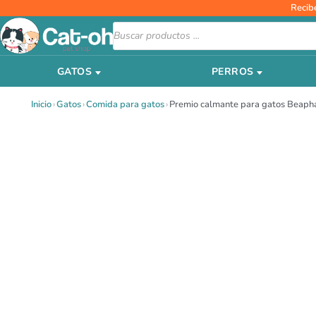
Ir
Recib
al
Búsqueda
de
contenido
productos
GATOS
PERROS
Inicio
›
Gatos
›
Comida para gatos
›
Premio calmante para gatos Beaph