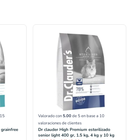
Rango
de
precios:
desde
S/25.50
hasta
S/345.00
15
Valorado con
5.00
de 5 en base a
10
valoraciones de clientes
grainfree
Dr clauder High Premium esterilizado
senior light 400 gr, 1.5 kg, 4 kg y 10 kg