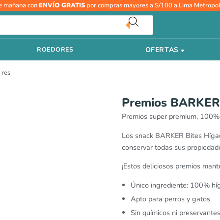
Premios
e mañana con
ENVÍO GRATIS
por compras mayores a S/100 a Lima Metropol
BARKER
Bites
Hígado
OFERTAS
ROEDORES
de
res
 res
cantidad
Premios BARKER 
Premios super premium, 100% n
Los snack BARKER Bites Hígado
conservar todas sus propiedade
¡Estos deliciosos premios mant
Único ingrediente: 100% hí
Apto para perros y gatos
Sin químicos ni preservante