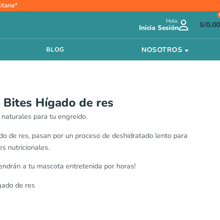
itana*
Hola,
S/
0.00
Inicia Sesión
NOSOTROS
BLOG
Bites Hígado de res
aturales para tu engreído.
 de res, pasan por un proceso de deshidratado lento para
s nutricionales.
endrán a tu mascota entretenida por horas!
gado de res
s