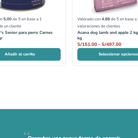
on
5.00
de 5 en base a
1
Valorado con
4.88
de 5 en base a
de un cliente
valoraciones de clientes
r's Senior para perro Carnes
Acana dog lamb and apple 2 kg
gr
kg
S/
151.00
-
S/
497.00
Añadir al carrito
Seleccionar opciones