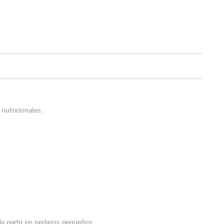
nutricionales.
a partir en pedazos pequeños.