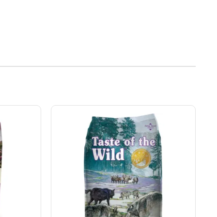
Rango
de
precios:
desde
00
S/94.50
hasta
00
S/328.50