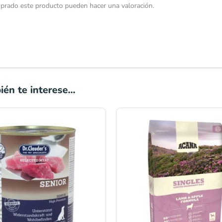
prado este producto pueden hacer una valoración.
én te interese...
Rango
de
precios:
desde
S/151.
hasta
S/497.