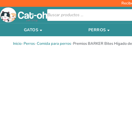
Ir
Recib
al
Búsqueda
de
contenido
productos
GATOS
PERROS
Inicio
›
Perros
›
Comida para perros
›
Premios BARKER Bites Hígado de