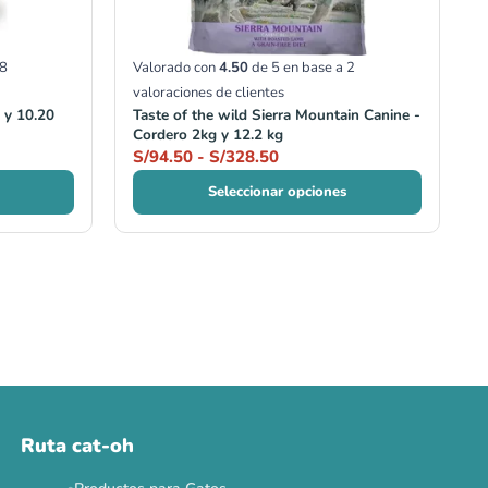
8
Valorado con
4.50
de 5 en base a
2
valoraciones de clientes
 y 10.20
Taste of the wild Sierra Mountain Canine -
Cordero 2kg y 12.2 kg
S/
94.50
-
S/
328.50
Seleccionar opciones
Ruta cat-oh