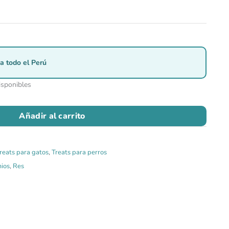
a todo el Perú
isponibles
Añadir al carrito
reats para gatos
,
Treats para perros
ios
,
Res