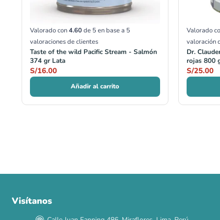
Valorado con
4.60
de 5 en base a
5
Valorado c
valoraciones de clientes
valoración 
Taste of the wild Pacific Stream - Salmón
Dr. Claude
374 gr Lata
rojas 800 
S/
16.00
S/
25.00
Añadir al carrito
Visítanos
00
00
00
00
:
:
:
TERMINA EN
DÍAS
HORAS
MIN
SEG
Calle Juan Fanning 486, Miraflores, Lima, Perú