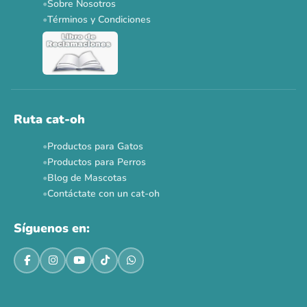
Sobre Nosotros
Dr. Clauder's 3+1
N&D 5%
Y más...
Términos y Condiciones
Ver todas las promos 🐾
Ahora no
Ruta cat-oh
Productos para Gatos
Productos para Perros
Blog de Mascotas
Contáctate con un cat-oh
Síguenos en: