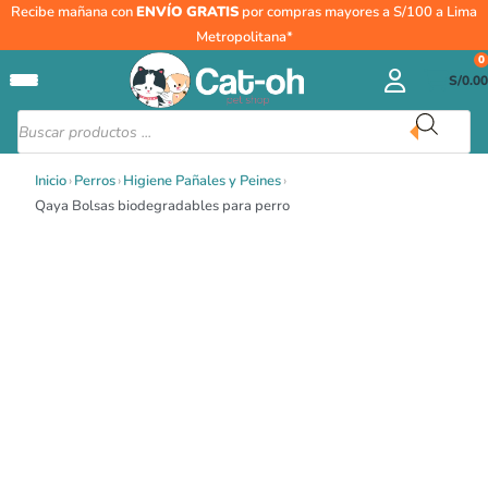
Ir
Qaya
Recibe mañana con
ENVÍO GRATIS
por compras mayores a S/100 a Lima
al
Bolsas
Metropolitana*
contenido
biodegradables
0
S/
0.00
para
perro
Búsqueda
de
cantidad
productos
Inicio
›
Perros
›
Higiene Pañales y Peines
›
Qaya Bolsas biodegradables para perro