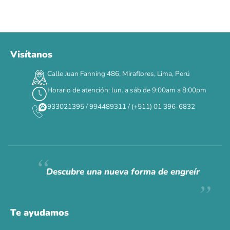
Visítanos
00
00
00
00
:
:
:
TERMINA EN
Calle Juan Fanning 486, Miraflores, Lima, Perú
DÍAS
HORAS
MIN
SEG
Horario de atención: lun. a sáb de 9:00am a 8:00pm
✕
933021395 / 994489311 / (+511) 01 396-6832
CAT WEEK · 4 AL 8 DE AGOSTO
Siempre fuimos
raros.
Hoy somos mayoría.
Descubre una nueva forma de engreír
Descuentos y promos en tus marcas favoritas 🐾
Solo por esta semana.
Te ayudamos
Applaws 15%
Bravery 15%
Hill's 15%
Tiki Cat 5+1