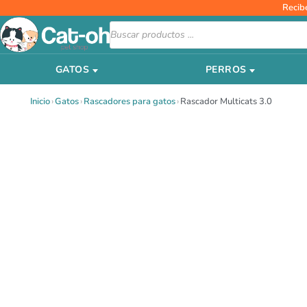
Ir
Recib
al
Búsqueda
de
contenido
productos
GATOS
PERROS
Inicio
›
Gatos
›
Rascadores para gatos
›
Rascador Multicats 3.0