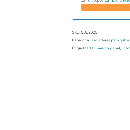
Yo acepto
terms
y
privac
SKU:
SBE2025
Categoría:
Rascadores para gatos
Etiquetas:
De madera y sisal
,
rasc