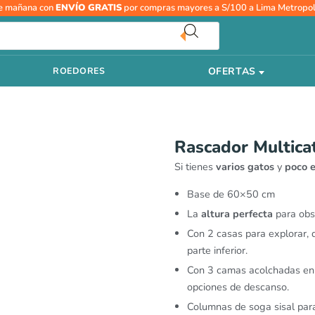
e mañana con
ENVÍO GRATIS
por compras mayores a S/100 a Lima Metropol
OFERTAS
ROEDORES
Rascador Multicat
Si tienes
varios gatos
y
poco 
Base de 60×50 cm
La
altura perfecta
para obs
Con 2 casas para explorar, 
parte inferior.
Con 3 camas acolchadas en 
opciones de descanso.
Columnas de soga sisal para