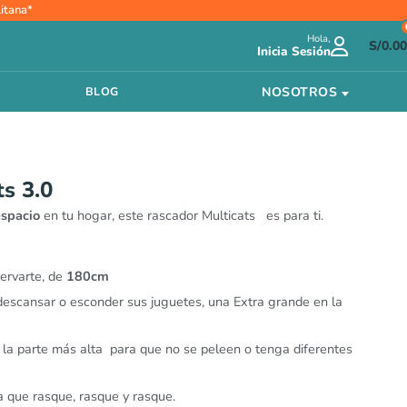
itana*
Hola,
S/
0.00
Inicia Sesión
NOSOTROS
BLOG
s 3.0
espacio
en tu hogar, este rascador Multicats es para ti.
ervarte, de
180cm
descansar o esconder sus juguetes, una Extra grande en la
la parte más alta para que no se peleen o tenga diferentes
 que rasque, rasque y rasque.