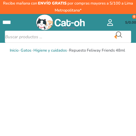
Ir
Repuesto
Recibe mañana con
ENVÍO GRATIS
por compras mayores a S/100 a Lima
al
Feliway
Metropolitana*
contenido
Friends
0
S/
0.00
48ml
cantidad
Búsqueda
de
productos
Inicio
›
Gatos
›
Higiene y cuidados
›
Repuesto Feliway Friends 48ml