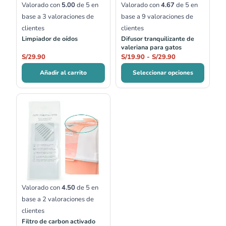
Valorado con
5.00
de 5 en
Valorado con
4.67
de 5 en
base a
3
valoraciones de
base a
9
valoraciones de
clientes
clientes
Limpiador de oídos
Difusor tranquilizante de
valeriana para gatos
S/
29.90
S/
19.90
-
S/
29.90
Añadir al carrito
Seleccionar opciones
Valorado con
4.50
de 5 en
base a
2
valoraciones de
clientes
Filtro de carbon activado