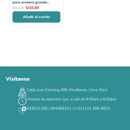
para arenero grande
Esquina
S/
10.80
S/
12.00
Añadir al carrito
Visítanos
00
00
00
00
:
:
:
TERMINA EN
Calle Juan Fanning 486, Miraflores, Lima, Perú
DÍAS
HORAS
MIN
SEG
Horario de atención: lun. a sáb de 9:00am a 8:00pm
✕
933021395 / 994489311 / (+511) 01 396-6832
CAT WEEK · 4 AL 8 DE AGOSTO
Siempre fuimos
raros.