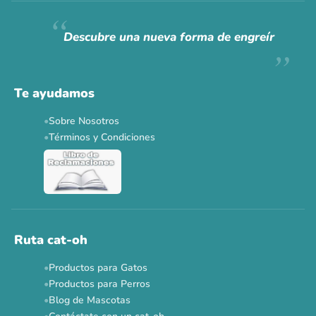
Hoy somos mayoría.
Descubre una nueva forma de engreír
Descuentos y promos en tus marcas favoritas 🐾
Solo por esta semana.
Te ayudamos
Applaws 15%
Bravery 15%
Hill's 15%
Tiki Cat 5+1
Sobre Nosotros
Dr. Clauder's 3+1
N&D 5%
Y más...
Términos y Condiciones
Ver todas las promos 🐾
Ahora no
Ruta cat-oh
Productos para Gatos
Productos para Perros
Blog de Mascotas