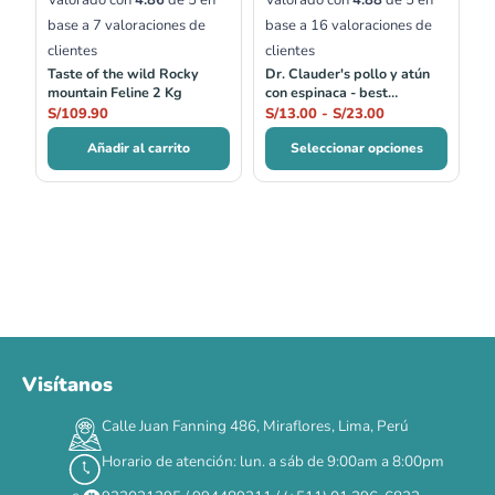
base a
7
valoraciones de
base a
16
valoraciones de
clientes
clientes
Taste of the wild Rocky
Dr. Clauder's pollo y atún
mountain Feline 2 Kg
con espinaca - best
selection no.05
S/
109.90
S/
13.00
-
S/
23.00
Añadir al carrito
Seleccionar opciones
Visítanos
Calle Juan Fanning 486, Miraflores, Lima, Perú
Horario de atención: lun. a sáb de 9:00am a 8:00pm