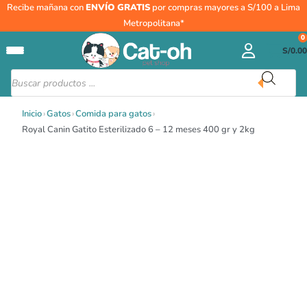
Ir
Royal
Recibe mañana con
ENVÍO GRATIS
por compras mayores a S/100 a Lima
al
Canin
Metropolitana*
contenido
Gatito
0
S/
0.00
Esterilizado
6
Búsqueda
de
-
productos
12
Inicio
›
Gatos
›
Comida para gatos
›
meses
Royal Canin Gatito Esterilizado 6 – 12 meses 400 gr y 2kg
400
gr
y
2kg
cantidad