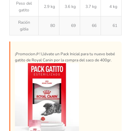
Peso del
2.9 kg
3.6 kg
3.7 kg
4 kg
gatito
Ración
80
69
66
61
g/dia
¡Promocion🎉! Llévate un Pack Inicial para tu nuevo bebé
gatito de Royal Canin por la compra del saco de 400gr.