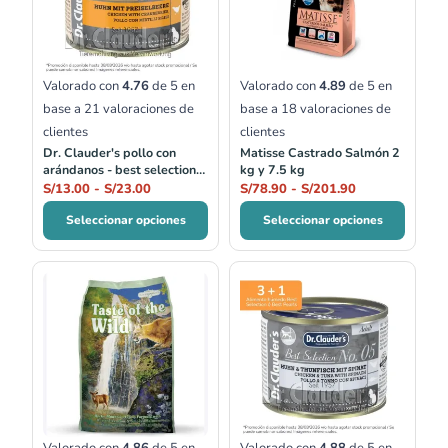
S/13.00
S/78.90
hasta
hasta
S/23.00
S/201.90
Valorado con
4.76
de 5 en
Valorado con
4.89
de 5 en
base a
21
valoraciones de
base a
18
valoraciones de
clientes
clientes
Dr. Clauder's pollo con
Matisse Castrado Salmón 2
arándanos - best selection
kg y 7.5 kg
no.01
S/
13.00
-
S/
23.00
S/
78.90
-
S/
201.90
Seleccionar opciones
Seleccionar opciones
Rango
de
precios:
desde
S/13.00
hasta
S/23.00
Valorado con
4.86
de 5 en
Valorado con
4.88
de 5 en