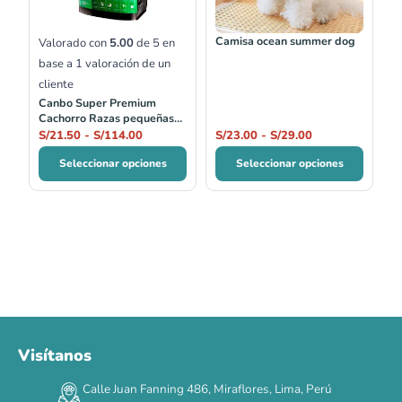
S/114.00
S/29.00
Camisa ocean summer dog
Valorado con
5.00
de 5 en
base a
1
valoración de un
cliente
Canbo Super Premium
Cachorro Razas pequeñas
Cordero 1kg y 7 kg
S/
21.50
-
S/
114.00
S/
23.00
-
S/
29.00
Seleccionar opciones
Seleccionar opciones
Visítanos
00
00
00
00
:
:
:
TERMINA EN
Calle Juan Fanning 486, Miraflores, Lima, Perú
DÍAS
HORAS
MIN
SEG