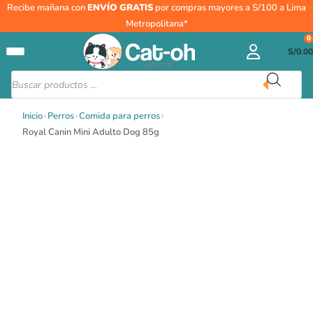
Ir
Recibe mañana con
ENVÍO GRATIS
por compras mayores a S/100 a Lima
al
Metropolitana*
contenido
0
S/
0.00
Búsqueda
de
productos
Inicio
›
Perros
›
Comida para perros
›
Royal Canin Mini Adulto Dog 85g