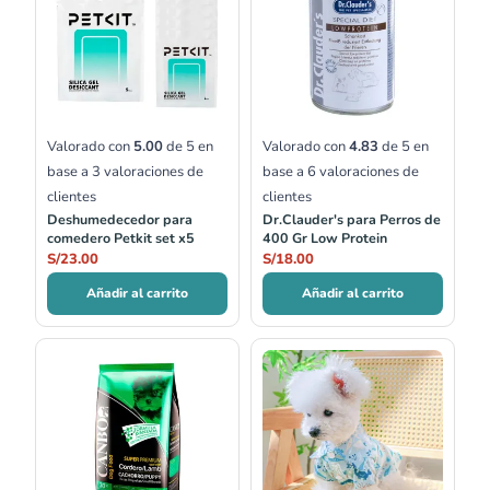
Valorado con
5.00
de 5 en
Valorado con
4.83
de 5 en
base a
3
valoraciones de
base a
6
valoraciones de
clientes
clientes
Deshumedecedor para
Dr.Clauder's para Perros de
comedero Petkit set x5
400 Gr Low Protein
S/
23.00
S/
18.00
Añadir al carrito
Añadir al carrito
Rango
Rango
de
de
precios:
precios:
desde
desde
S/21.50
S/23.00
hasta
hasta