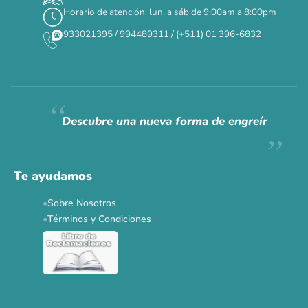
Horario de atención: lun. a sáb de 9:00am a 8:00pm
✕
933021395 / 994489311 / (+511) 01 396-6832
CAT WEEK · 4 AL 8 DE AGOSTO
Siempre fuimos
raros.
Hoy somos mayoría.
Descubre una nueva forma de engreír
Descuentos y promos en tus marcas favoritas 🐾
Solo por esta semana.
Te ayudamos
Applaws 15%
Bravery 15%
Hill's 15%
Tiki Cat 5+1
Sobre Nosotros
Dr. Clauder's 3+1
N&D 5%
Y más...
Términos y Condiciones
Ver todas las promos 🐾
Ahora no