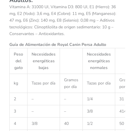
Adultos:
Vitamina A: 31000 UI, Vitamina D3: 800 UI, E1 (Hierro): 36
mg, E2 (Yodo): 3,6 mg, E4 (Cobre): 11 mg, E5 (Manganeso):
47 mg, E6 (Zinc): 140 mg, E8 (Selenio): 0,08 mg – Aditivos
tecnológicos: Clinoptilolita de origen sedimentario: 10 g –
Conservantes – Antioxidantes.
Guía de Alimentación de Royal Canin Persa Adulto
Peso
Necesidades
Necesidades
del
energéticas
energéticas
gato
bajas
normales
Gramos
Gram
kg
Tazas por día
Tazas por día
por día
por dí
2
–
–
1/4
31
3
–
–
3/8
414
4
3/8
40
1/2
50