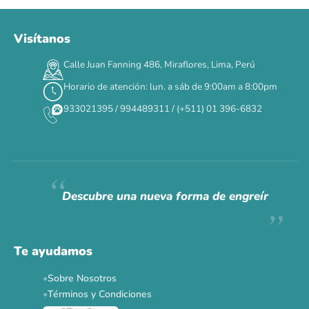
Visítanos
00
00
00
00
:
:
:
TERMINA EN
Calle Juan Fanning 486, Miraflores, Lima, Perú
DÍAS
HORAS
MIN
SEG
Horario de atención: lun. a sáb de 9:00am a 8:00pm
✕
933021395 / 994489311 / (+511) 01 396-6832
CAT WEEK · 4 AL 8 DE AGOSTO
Siempre fuimos
raros.
Hoy somos mayoría.
Descubre una nueva forma de engreír
Descuentos y promos en tus marcas favoritas 🐾
Solo por esta semana.
Te ayudamos
Applaws 15%
Bravery 15%
Hill's 15%
Tiki Cat 5+1
Sobre Nosotros
Dr. Clauder's 3+1
N&D 5%
Y más...
Términos y Condiciones