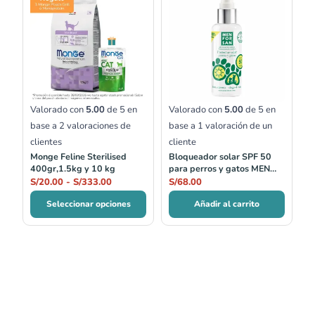
de
precios:
desde
S/20.00
hasta
S/333.00
Valorado con
5.00
de 5 en
Valorado con
5.00
de 5 en
base a
2
valoraciones de
base a
1
valoración de un
clientes
cliente
Monge Feline Sterilised
Bloqueador solar SPF 50
400gr,1.5kg y 10 kg
para perros y gatos MEN
FOR SAN
S/
20.00
-
S/
333.00
S/
68.00
Seleccionar opciones
Añadir al carrito