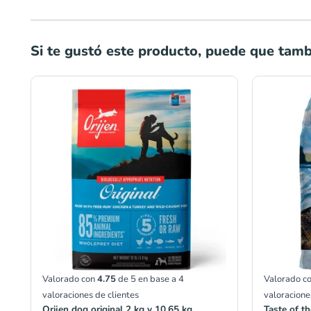
Si te gustó este producto, puede que tambi
Rango
de
precios:
desde
S/143.00
hasta
S/550.00
Valorado con
4.75
de 5 en base a
4
Valorado c
valoraciones de clientes
valoracione
Orijen dog original 2 kg y 10.65 kg
Taste of t