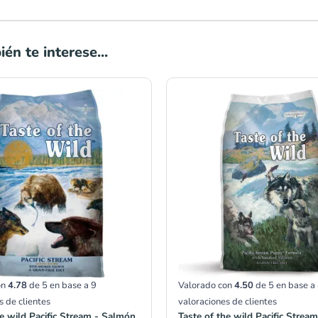
én te interese...
Rango
Rango
de
de
precios:
precios:
desde
desde
S/94.50
S/94.50
hasta
hasta
S/328.50
S/328.50
on
4.78
de 5 en base a
9
Valorado con
4.50
de 5 en base a
s de clientes
valoraciones de clientes
he wild Pacific Stream - Salmón
Taste of the wild Pacific Strea