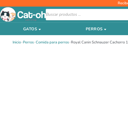
Ir
Recib
al
Búsqueda
de
contenido
productos
GATOS
PERROS
Inicio
›
Perros
›
Comida para perros
›
Royal Canin Schnauzer Cachorro 