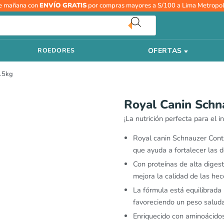
El
El
e mañana con
ENVÍO GRATIS
por compras mayores a S/100 a Lima Metropol
precio
pre
original
act
era:
es:
S/113.00.
S/9
OFERTAS
ROEDORES
1.5kg
Royal Canin Schn
¡La nutrición perfecta para el i
Royal canin Schnauzer Conti
que ayuda a fortalecer las 
Con proteínas de alta digest
mejora la calidad de las hec
La fórmula está equilibrada
favoreciendo un peso saluda
Enriquecido con aminoácidos 