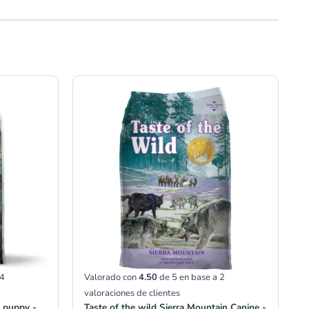
Rango
de
precios:
desde
S/94.50
hasta
S/328.50
4
Valorado con
4.50
de 5 en base a
2
valoraciones de clientes
m puppy -
Taste of the wild Sierra Mountain Canine -