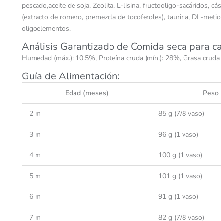
pescado,aceite de soja, Zeolita, L-lisina, fructooligo-sacáridos,
(extracto de romero, premezcla de tocoferoles), taurina, DL-metion
oligoelementos.
Análisis Garantizado de Comida seca para c
Humedad (máx.): 10.5%, Proteína cruda (mín.): 28%, Grasa cruda (
Guía de Alimentación:
Edad (meses)
Peso 
2 m
85 g (7/8 vaso)
3 m
96 g (1 vaso)
4 m
100 g (1 vaso)
5 m
101 g (1 vaso)
6 m
91 g (1 vaso)
7 m
82 g (7/8 vaso)