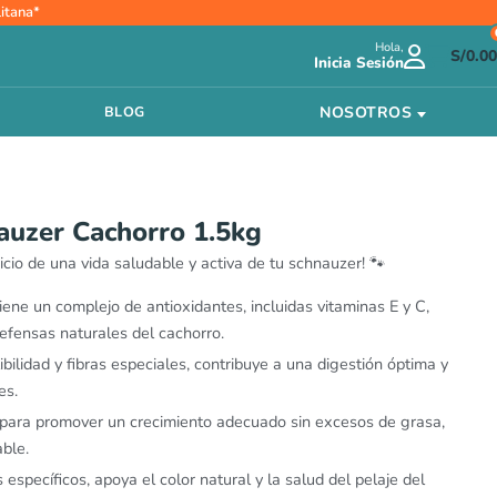
itana*
cio
Hola,
ual
S/
0.00
Inicia Sesión
1.00.
NOSOTROS
BLOG
auzer Cachorro 1.5kg
nicio de una vida saludable y activa de tu schnauzer! 🐾
ene un complejo de antioxidantes, incluidas vitaminas E y C,
defensas naturales del cachorro.
ibilidad y fibras especiales, contribuye a una digestión óptima y
es.
 para promover un crecimiento adecuado sin excesos de grasa,
ble.
específicos, apoya el color natural y la salud del pelaje del