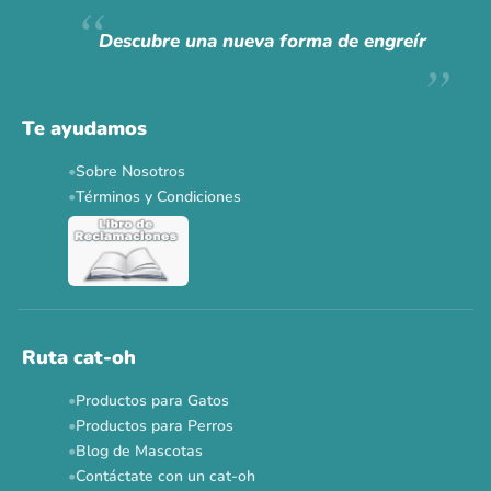
Hoy somos mayoría.
Descubre una nueva forma de engreír
Descuentos y promos en tus marcas favoritas 🐾
Solo por esta semana.
Te ayudamos
Applaws 15%
Bravery 15%
Hill's 15%
Tiki Cat 5+1
Sobre Nosotros
Dr. Clauder's 3+1
N&D 5%
Y más...
Términos y Condiciones
Ver todas las promos 🐾
Ahora no
Ruta cat-oh
Productos para Gatos
Productos para Perros
Blog de Mascotas
Contáctate con un cat-oh