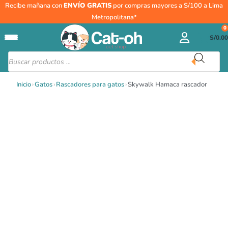
Ir
Recibe mañana con
ENVÍO GRATIS
por compras mayores a S/100 a Lima
al
Metropolitana*
contenido
0
S/
0.00
Búsqueda
de
productos
Inicio
›
Gatos
›
Rascadores para gatos
›
Skywalk Hamaca rascador