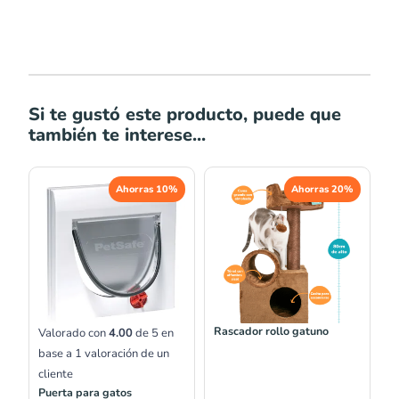
Si te gustó este producto, puede que
también te interese...
El
El
El
El
Ahorras 10%
Ahorras 20%
precio
precio
precio
precio
original
actual
original
actual
era:
es:
era:
es:
S/183.00.
S/164.70.
S/278.00.
S/222.40.
Rascador rollo gatuno
Valorado con
4.00
de 5 en
base a
1
valoración de un
cliente
Puerta para gatos