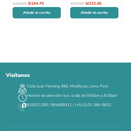
S/
164.70
S/
222.40
S/
183.00
S/
278.00
Añadir al carrito
Añadir al carrito
Visítanos
00
00
00
00
:
:
:
TERMINA EN
Calle Juan Fanning 486, Miraflores, Lima, Perú
DÍAS
HORAS
MIN
SEG
Horario de atención: lun. a sáb de 9:00am a 8:00pm
✕
933021395 / 994489311 / (+511) 01 396-6832
CAT WEEK · 4 AL 8 DE AGOSTO
Siempre fuimos
raros.