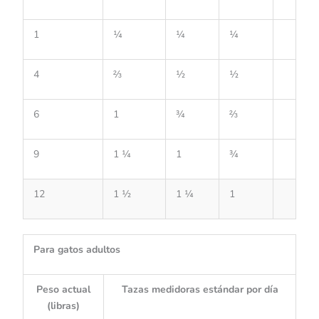
1
¼
¼
¼
4
⅔
½
½
6
1
¾
⅔
9
1 ¼
1
¾
12
1 ½
1 ¼
1
Para gatos adultos
Peso actual
Tazas medidoras estándar por día
(libras)