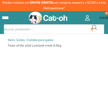
Ir
Taste
Recibe mañana con
ENVÍO GRATIS
por compras mayores a S/100 a Lima
al
of
Metropolitana*
contenido
the
0
S/
0.00
wild
Lowland
Búsqueda
de
creek
productos
6.6kg
Inicio
›
Gatos
›
Comida para gatos
›
cantidad
Taste of the wild Lowland creek 6.6kg