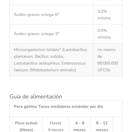
3,0%
Ácidos grasos omega-6*
mínimo
0,5%
Ácidos grasos omega-3*
mínimo
Microorganismos totales* (Lactobacillus
no menos
plantarum, Bacillus subtilis,
de
Lactobacillus acidophilus, Enterococcus
80.000.000
faecium, Bifidobacterium animalis)
UFC/lb
Guía de alimentación
Para gatitos Tazas medidoras estándar por día
Peso actual
Hasta
4 – 8
8 – 12
(libras)
4 meses
meses
meses