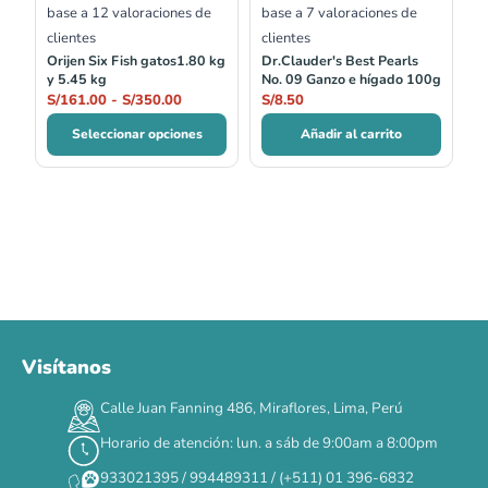
base a
12
valoraciones de
base a
7
valoraciones de
clientes
clientes
Orijen Six Fish gatos1.80 kg
Dr.Clauder's Best Pearls
y 5.45 kg
No. 09 Ganzo e hígado 100g
S/
161.00
-
S/
350.00
S/
8.50
Seleccionar opciones
Añadir al carrito
Visítanos
00
00
00
00
:
:
:
TERMINA EN
Calle Juan Fanning 486, Miraflores, Lima, Perú
DÍAS
HORAS
MIN
SEG
Horario de atención: lun. a sáb de 9:00am a 8:00pm
✕
933021395 / 994489311 / (+511) 01 396-6832