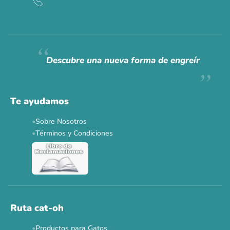
CAT WEEK · 4 AL 8 DE AGOSTO
Siempre fuimos
raros.
Hoy somos mayoría.
Descubre una nueva forma de engreír
Descuentos y promos en tus marcas favoritas 🐾
Solo por esta semana.
Te ayudamos
Applaws 15%
Bravery 15%
Hill's 15%
Tiki Cat 5+1
Sobre Nosotros
Dr. Clauder's 3+1
N&D 5%
Y más...
Términos y Condiciones
Ver todas las promos 🐾
Ahora no
Ruta cat-oh
Productos para Gatos