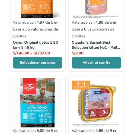
hasta
S/332.00
Valorado con
4.97
de 5 en
Valorado con
4.88
de 5 en
base a
35
valoraciones de
base a
8
valoraciones de
clientes
clientes
Orijen Original gatos 1.80
Clauder's Sachet Best
kg y 5.45 kg
Selection kitten No1 - Pollo
Fino
S/
146.00
-
S/
332.00
S/
9.00
Seleccionar opciones
Añadir al carrito
Rango
de
precios:
desde
S/161.00
hasta
S/350.00
Valorado con
5.00
de 5 en
Valorado con
4.86
de 5 en