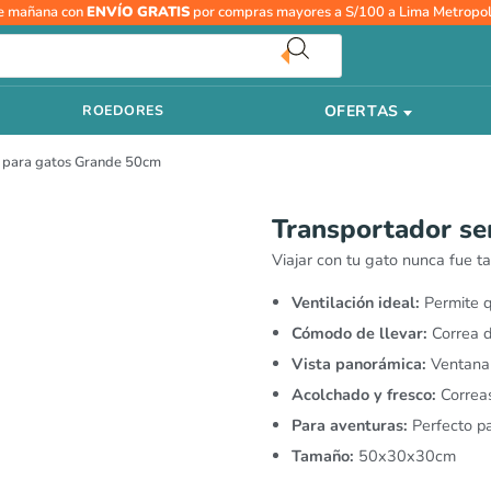
e mañana con
ENVÍO GRATIS
por compras mayores a S/100 a Lima Metropol
OFERTAS
ROEDORES
o para gatos Grande 50cm
Transportador se
Viajar con tu gato nunca fue t
Ventilación ideal:
Permite qu
Cómodo de llevar:
Correa d
Vista panorámica:
Ventana 
Acolchado y fresco:
Correas
Para aventuras:
Perfecto pa
Tamaño:
50x30x30cm