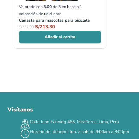
Valorado con
5.00
de 5 en base a
1
valoración de un cliente
Canasta para mascotas para bicicleta
S/
213.30
S/
237.00
Añadir al carrito
Visítanos
00
00
00
00
:
:
:
TERMINA EN
DÍAS
HORAS
MIN
SEG
Calle Juan Fanning 486, Miraflores, Lima, Perú
✕
Horario de atención: lun. a sáb de 9:00am a 8:00pm