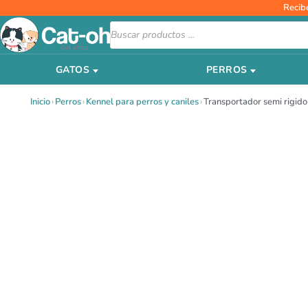
Ir
Recib
al
Búsqueda
de
contenido
productos
GATOS
PERROS
Inicio
›
Perros
›
Kennel para perros y caniles
›
Transportador semi rigid