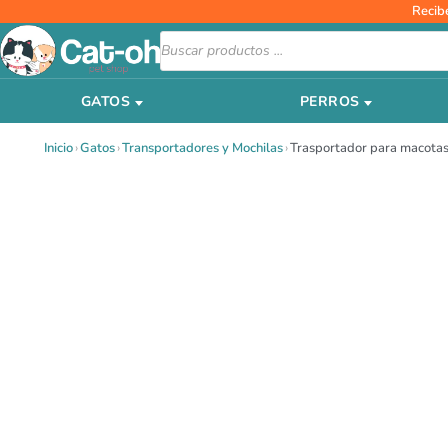
Ir
Recib
al
Búsqueda
de
contenido
productos
GATOS
PERROS
Inicio
›
Gatos
›
Transportadores y Mochilas
›
Trasportador para macotas