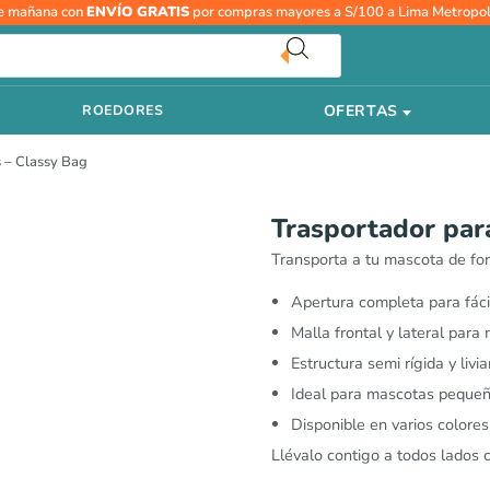
Trasportador
e mañana con
ENVÍO GRATIS
por compras mayores a S/100 a Lima Metropol
para
macotas
-
OFERTAS
ROEDORES
Classy
Bag
 – Classy Bag
cantidad
Trasportador par
Transporta a tu mascota de fo
Apertura completa para fáci
Malla frontal y lateral para 
Estructura semi rígida y livi
Ideal para mascotas peque
Disponible en varios colores
Llévalo contigo a todos lados 