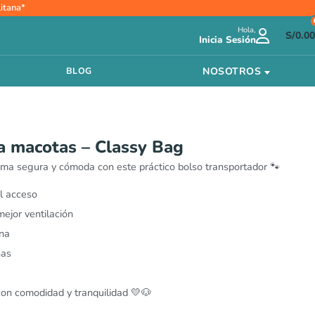
itana*
Hola,
S/
0.00
Inicia Sesión
NOSOTROS
BLOG
a macotas – Classy Bag
rma segura y cómoda con este práctico bolso transportador 🐾
l acceso
mejor ventilación
ana
ñas
con comodidad y tranquilidad 💛🐶