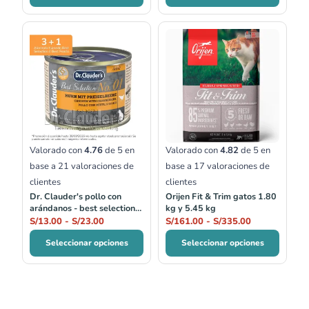
Rango
Rango
de
de
precios:
precios:
desde
desde
S/13.00
S/161.00
hasta
hasta
S/23.00
S/335.00
Valorado con
4.76
de 5 en
Valorado con
4.82
de 5 en
base a
21
valoraciones de
base a
17
valoraciones de
clientes
clientes
Dr. Clauder's pollo con
Orijen Fit & Trim gatos 1.80
arándanos - best selection
kg y 5.45 kg
no.01
S/
13.00
-
S/
23.00
S/
161.00
-
S/
335.00
Seleccionar opciones
Seleccionar opciones