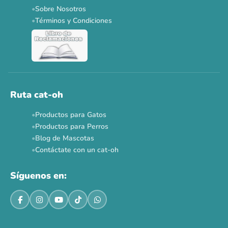
Sobre Nosotros
Dr. Clauder's 3+1
N&D 5%
Y más...
Términos y Condiciones
Ver todas las promos 🐾
Ahora no
Ruta cat-oh
Productos para Gatos
Productos para Perros
Blog de Mascotas
Contáctate con un cat-oh
Síguenos en: