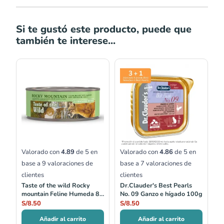
Si te gustó este producto, puede que
también te interese...
Valorado con
4.89
de 5 en
Valorado con
4.86
de 5 en
base a
9
valoraciones de
base a
7
valoraciones de
clientes
clientes
Taste of the wild Rocky
Dr.Clauder's Best Pearls
mountain Feline Humeda 85
No. 09 Ganzo e hígado 100g
gr
S/
8.50
S/
8.50
Añadir al carrito
Añadir al carrito