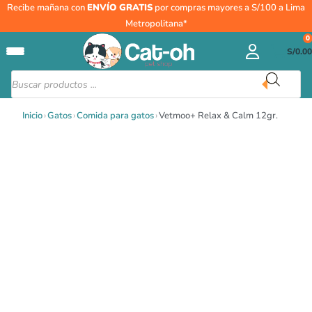
Ir
Vetmoo+
Recibe mañana con
ENVÍO GRATIS
por compras mayores a S/100 a Lima
al
Relax
Metropolitana*
contenido
&
0
S/
0.00
Calm
12gr.
Búsqueda
de
cantidad
productos
Inicio
›
Gatos
›
Comida para gatos
›
Vetmoo+ Relax & Calm 12gr.