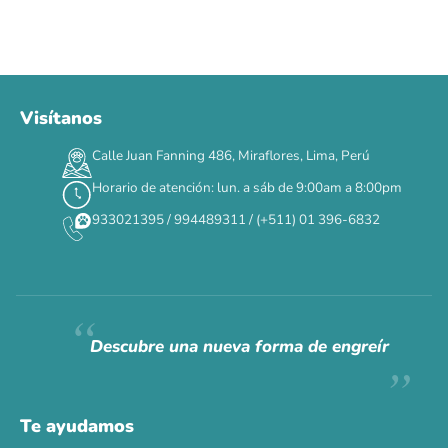
Visítanos
00
00
00
00
:
:
:
TERMINA EN
Calle Juan Fanning 486, Miraflores, Lima, Perú
DÍAS
HORAS
MIN
SEG
Horario de atención: lun. a sáb de 9:00am a 8:00pm
✕
933021395 / 994489311 / (+511) 01 396-6832
CAT WEEK · 4 AL 8 DE AGOSTO
Siempre fuimos
raros.
Hoy somos mayoría.
Descubre una nueva forma de engreír
Descuentos y promos en tus marcas favoritas 🐾
Solo por esta semana.
Te ayudamos
Applaws 15%
Bravery 15%
Hill's 15%
Tiki Cat 5+1