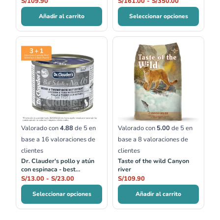
S/
109.90
S/
161.00
-
S/
350.00
Añadir al carrito
Seleccionar opciones
Rango
de
precios:
desde
S/13.00
hasta
S/23.00
Valorado con
4.88
de 5 en
Valorado con
5.00
de 5 en
base a
16
valoraciones de
base a
8
valoraciones de
clientes
clientes
Dr. Clauder's pollo y atún
Taste of the wild Canyon
con espinaca - best
river
selection no.05
S/
13.00
-
S/
23.00
S/
109.90
Seleccionar opciones
Añadir al carrito