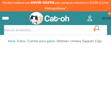
Ir
Vetmoo+
Recibe mañana con
ENVÍO GRATIS
por compras mayores a S/100 a Lima
al
Urinary
Metropolitana*
contenido
Support
0
S/
0.00
12gr.
cantidad
Búsqueda
de
productos
Inicio
›
Gatos
›
Comida para gatos
›
Vetmoo+ Urinary Support 12gr.