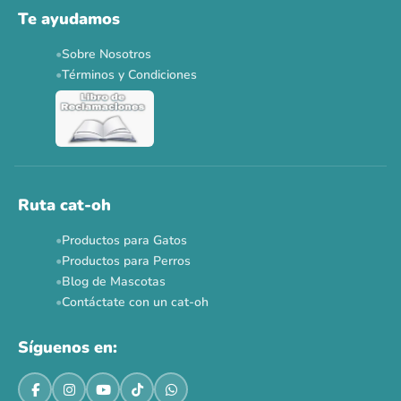
Solo por esta semana.
Te ayudamos
Applaws 15%
Bravery 15%
Hill's 15%
Tiki Cat 5+1
Sobre Nosotros
Dr. Clauder's 3+1
N&D 5%
Y más...
Términos y Condiciones
Ver todas las promos 🐾
Ahora no
Ruta cat-oh
Productos para Gatos
Productos para Perros
Blog de Mascotas
Contáctate con un cat-oh
Síguenos en: