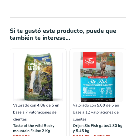
Si te gustó este producto, puede que
también te interese...
Rango
de
precios:
desde
S/161.00
hasta
S/350.00
Valorado con
4.86
de 5 en
Valorado con
5.00
de 5 en
base a
7
valoraciones de
base a
12
valoraciones de
clientes
clientes
Taste of the wild Rocky
Orijen Six Fish gatos1.80 kg
mountain Feline 2 Kg
y 5.45 kg