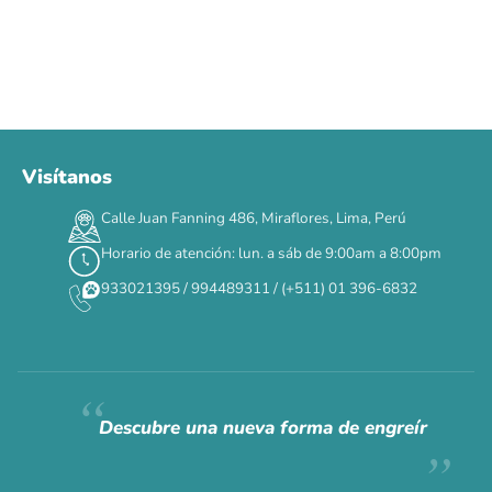
Visítanos
00
00
00
00
:
:
:
TERMINA EN
Calle Juan Fanning 486, Miraflores, Lima, Perú
DÍAS
HORAS
MIN
SEG
Horario de atención: lun. a sáb de 9:00am a 8:00pm
✕
933021395 / 994489311 / (+511) 01 396-6832
CAT WEEK · 4 AL 8 DE AGOSTO
Siempre fuimos
raros.
Hoy somos mayoría.
Descubre una nueva forma de engreír
Descuentos y promos en tus marcas favoritas 🐾