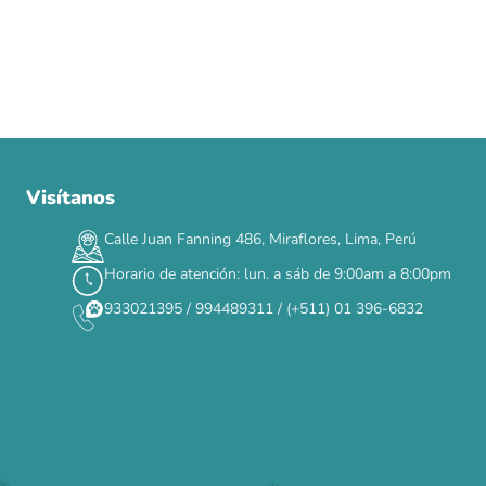
Visítanos
00
00
00
00
:
:
:
TERMINA EN
DÍAS
HORAS
MIN
SEG
Calle Juan Fanning 486, Miraflores, Lima, Perú
✕
Horario de atención: lun. a sáb de 9:00am a 8:00pm
933021395 / 994489311 / (+511) 01 396-6832
CAT WEEK · 4 AL 8 DE AGOSTO
Siempre fuimos
raros.
Hoy somos mayoría.
Descuentos y promos en tus marcas favoritas 🐾