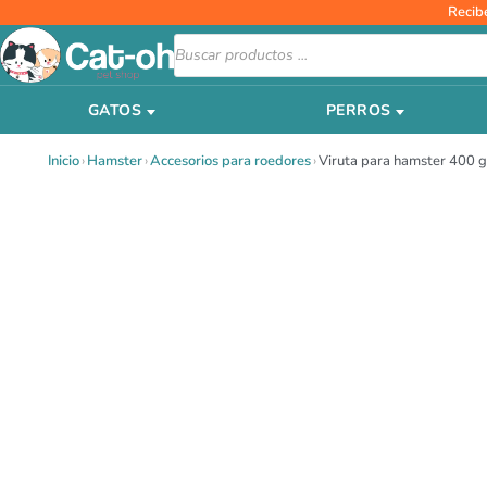
Ir
Recib
al
Búsqueda
de
contenido
productos
GATOS
PERROS
Inicio
›
Hamster
›
Accesorios para roedores
›
Viruta para hamster 400 g