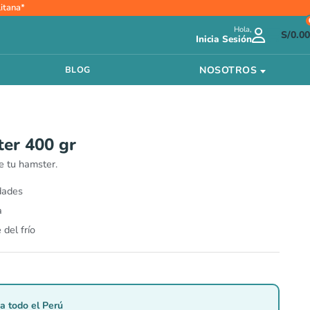
itana*
Hola,
S/
0.00
Inicia Sesión
NOSOTROS
BLOG
ter 400 gr
de tu hamster.
dades
a
del frío
a todo el Perú