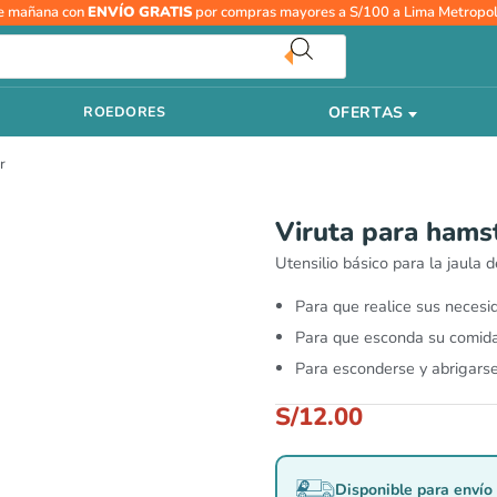
Viruta
e mañana con
ENVÍO GRATIS
por compras mayores a S/100 a Lima Metropol
para
hamster
400
OFERTAS
ROEDORES
gr
cantidad
r
Viruta para hams
Utensilio básico para la jaula 
Para que realice sus necesi
Para que esconda su comid
Para esconderse y abrigarse 
S/
12.00
Disponible para envío 