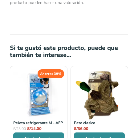
producto pueden hacer una valoración.
Si te gustó este producto, puede que
también te interese...
El
El
Ahorras 39%
precio
precio
original
actual
era:
es:
S/23.00.
S/14.00.
Pelota refrigerante M - AFP
Pato clasico
S/
14.00
S/
36.00
S/
23.00