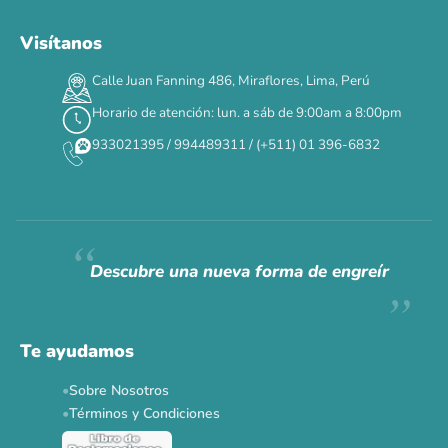
Visítanos
00
00
00
00
:
:
:
TERMINA EN
Calle Juan Fanning 486, Miraflores, Lima, Perú
DÍAS
HORAS
MIN
SEG
Horario de atención: lun. a sáb de 9:00am a 8:00pm
✕
933021395 / 994489311 / (+511) 01 396-6832
CAT WEEK · 4 AL 8 DE AGOSTO
Siempre fuimos
raros.
Hoy somos mayoría.
Descubre una nueva forma de engreír
Descuentos y promos en tus marcas favoritas 🐾
Solo por esta semana.
Te ayudamos
Applaws 15%
Bravery 15%
Hill's 15%
Tiki Cat 5+1
Sobre Nosotros
Dr. Clauder's 3+1
N&D 5%
Y más...
Términos y Condiciones