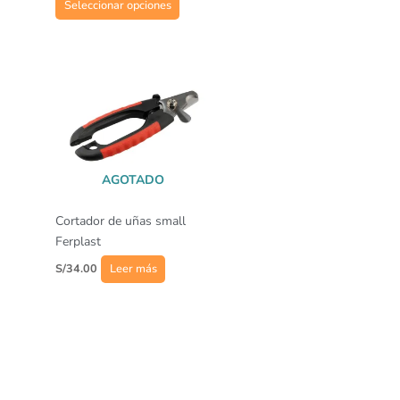
Seleccionar opciones
página
de
producto
AGOTADO
Cortador de uñas small
Ferplast
S/
34.00
Leer más