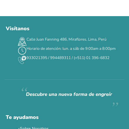
Visítanos
00
00
00
00
:
:
:
TERMINA EN
Calle Juan Fanning 486, Miraflores, Lima, Perú
DÍAS
HORAS
MIN
SEG
Horario de atención: lun. a sáb de 9:00am a 8:00pm
✕
933021395 / 994489311 / (+511) 01 396-6832
CAT WEEK · 4 AL 8 DE AGOSTO
Siempre fuimos
raros.
Hoy somos mayoría.
Descubre una nueva forma de engreír
Descuentos y promos en tus marcas favoritas 🐾
Solo por esta semana.
Te ayudamos
Applaws 15%
Bravery 15%
Hill's 15%
Tiki Cat 5+1
Sobre Nosotros