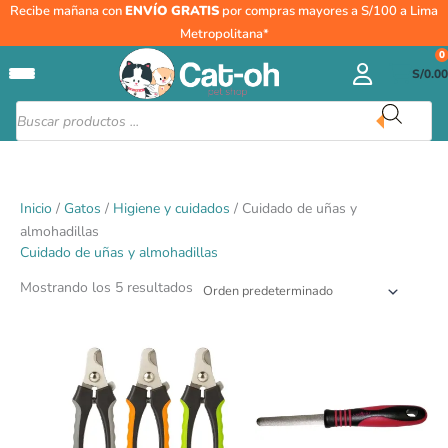
Ir
Recibe mañana con
ENVÍO GRATIS
por compras mayores a S/100 a Lima
al
Metropolitana*
contenido
0
S/
0.00
Búsqueda
de
productos
Inicio
/
Gatos
/
Higiene y cuidados
/ Cuidado de uñas y
almohadillas
Cuidado de uñas y almohadillas
Mostrando los 5 resultados
Este
producto
tiene
múltiples
variantes.