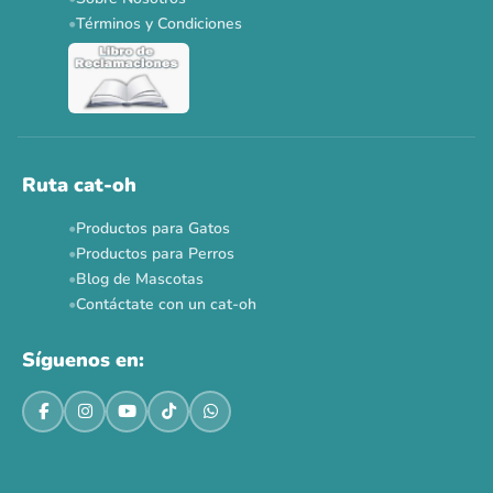
Dr. Clauder's 3+1
N&D 5%
Y más...
Términos y Condiciones
Ver todas las promos 🐾
Ahora no
Ruta cat-oh
Productos para Gatos
Productos para Perros
Blog de Mascotas
Contáctate con un cat-oh
Síguenos en: