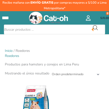
Ir
Recibe mañana con
ENVÍO GRATIS
por compras mayores a S/100 a Lima
al
Metropolitana*
contenido
0
S/
0.00
Búsqueda
de
productos
Inicio
/ Roedores
Roedores
Productos para hamsters y conejos en Lima Peru
Mostrando el único resultado