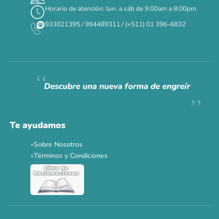
Horario de atención: lun. a sáb de 9:00am a 8:00pm
✕
933021395 / 994489311 / (+511) 01 396-6832
CAT WEEK · 4 AL 8 DE AGOSTO
Siempre fuimos
raros.
Hoy somos mayoría.
Descubre una nueva forma de engreír
Descuentos y promos en tus marcas favoritas 🐾
Solo por esta semana.
Te ayudamos
Applaws 15%
Bravery 15%
Hill's 15%
Tiki Cat 5+1
Sobre Nosotros
Dr. Clauder's 3+1
N&D 5%
Y más...
Términos y Condiciones
Ver todas las promos 🐾
Ahora no