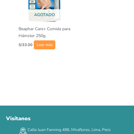
AGOTADO
Beaphar Care+ Comida para
Hámster 250g
S/
33.00
Leer más
Visítanos
00
00
00
00
:
:
:
TERMINA EN
Calle Juan Fanning 486, Miraflores, Lima, Perú
DÍAS
HORAS
MIN
SEG