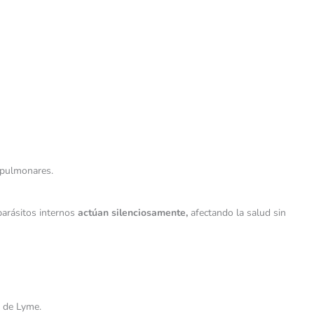
iopulmonares.
parásitos internos
actúan silenciosamente,
afectando la salud sin
d de Lyme.