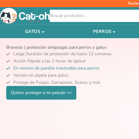
Ir
Recib
al
Búsqueda
de
contenido
productos
GATOS
PERROS
Bravecto | protección antipulgas para perros y gatos
Larga Duración de protección de hasta 12 semanas
Acción Rápida a las 2 horas de aplicar
En version de pastilla masticable para perros
Versión en pipeta para gatos
Protege de Pulgas, Garrapatas, Ácaros y más
Quiero proteger a mi peludo >>