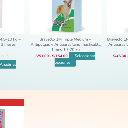
se
pueden
elegir
en
la
página
4.5–10 kg –
Bravecto 1M Triple Medium –
Bravecto 1M
de
e 3 meses
Antipulgas y Antiparasitario masticable
Antiparasi
1 mes 10–20 kg
producto
de 5
Seleccionar
S/
51.00
-
S/
154.00
S/
45.30
opciones
Añadir al
io
al
8.90.