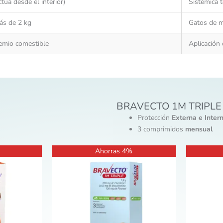
ctúa desde el interior)
Sistémica t
ás de 2 kg
Gatos de m
mio comestible
Aplicación 
BRAVECTO 1M TRIPLE
Protección
Externa e Inter
3 comprimidos
mensual
Rango
Este
Ahorras 4%
io
de
producto
al
precios:
desde
tiene
6.00.
S/51.00
múltiples
hasta
variantes.
S/154.00
Las
opciones