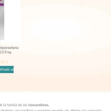
tiparasitaria
12.5 kg
de 5
Añadir al
 la familia de las
isoxazolinas.
cándoles una parálisis y posterior muerte, sin afectar a tu mascota.