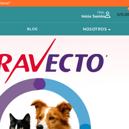
itana*
Hola,
S/
0.00
Inicia Sesión
NOSOTROS
BLOG