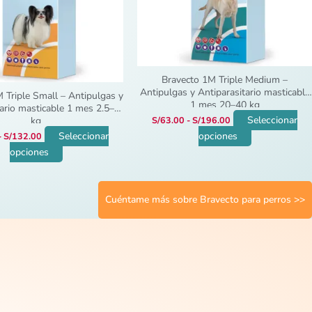
se
se
pueden
pueden
elegir
elegir
en
en
la
la
Bravecto 1M Triple Medium –
página
página
Antipulgas y Antiparasitario masticable
 Triple Small – Antipulgas y
1 mes 20–40 kg
de
de
tario masticable 1 mes 2.5–5
Seleccionar
kg
S/
63.00
-
S/
196.00
producto
producto
Seleccionar
opciones
-
S/
132.00
opciones
Cuéntame más sobre Bravecto para perros >>