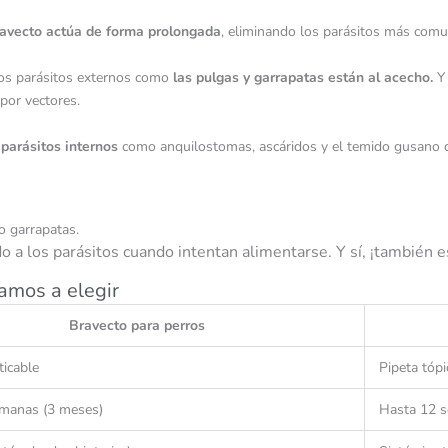
avecto actúa de forma prolongada
, eliminando los parásitos más comu
los parásitos externos como
las pulgas y garrapatas están al acecho.
Y 
por vectores.
a
parásitos internos
como anquilostomas, ascáridos y el temido gusano d
o garrapatas.
ndo a los parásitos cuando intentan alimentarse. Y sí, ¡también
amos a elegir
Bravecto para perros
ticable
Pipeta tópi
manas (3 meses)
Hasta 12 