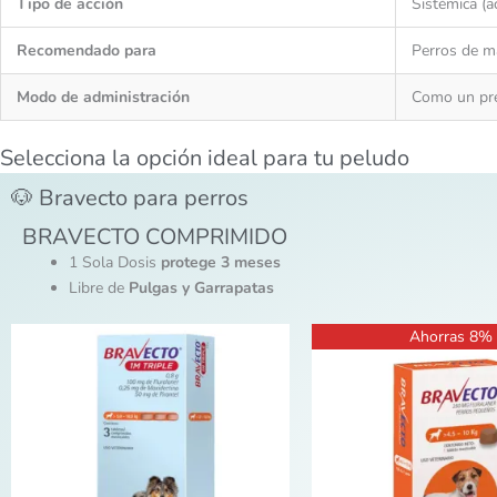
Tipo de acción
Sistémica (a
Recomendado para
Perros de m
Modo de administración
Como un pre
Selecciona la opción ideal para tu peludo
🐶 Bravecto para perros
BRAVECTO COMPRIMIDO
1 Sola Dosis
protege 3 meses
Libre de
Pulgas y Garrapatas
Rango
El
El
Este
Ahorras 8%
de
precio
prec
producto
precios:
original
actu
desde
era:
es:
tiene
S/46.70
S/115.00.
S/10
múltiples
hasta
variantes.
S/140.00
Las
opciones