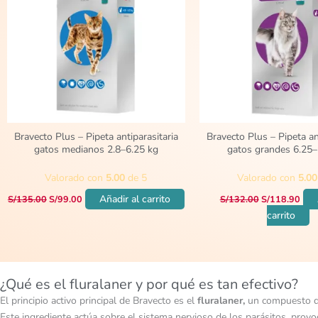
Bravecto Plus – Pipeta antiparasitaria
Bravecto Plus – Pipeta an
gatos medianos 2.8–6.25 kg
gatos grandes 6.25–
Valorado con
5.00
de 5
Valorado con
5.00
Añadir al carrito
S/
135.00
S/
99.00
S/
132.00
S/
118.90
carrito
¿Qué es el fluralaner y por qué es tan efectivo?
El principio activo principal de Bravecto es el
fluralaner,
un compuesto de
Este ingrediente actúa sobre el sistema nervioso de los parásitos, provo