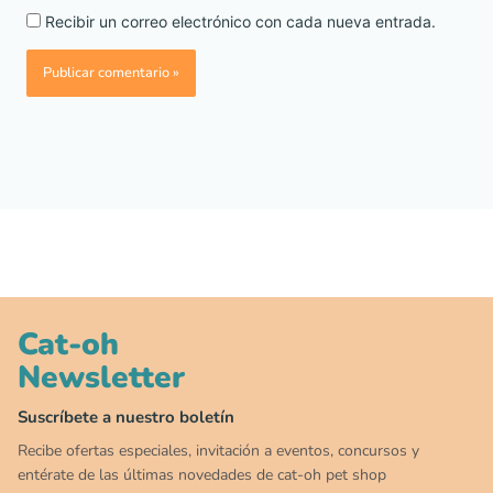
Recibir un correo electrónico con cada nueva entrada.
Cat-oh
Newsletter
00
00
00
00
:
:
:
TERMINA EN
DÍAS
HORAS
MIN
SEG
Suscríbete a nuestro boletín
✕
Recibe ofertas especiales, invitación a eventos, concursos y
CAT WEEK · 4 AL 8 DE AGOSTO
entérate de las últimas novedades de cat-oh pet shop