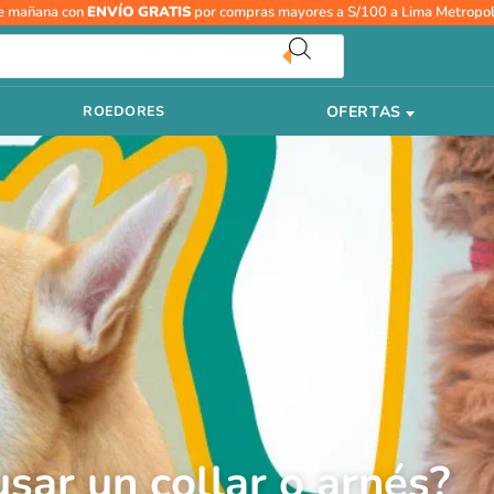
e mañana con
ENVÍO GRATIS
por compras mayores a S/100 a Lima Metropol
Tu
correo
electrónico
OFERTAS
ROEDORES
sar un collar o arnés?