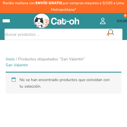
Ir
Recibe mañana con
ENVÍO GRATIS
por compras mayores a S/100 a Lima
al
Metropolitana*
contenido
0
S/
0.00
Búsqueda
de
productos
Inicio
/ Productos etiquetados “San Valentin”
San Valentin
No se han encontrado productos que coincidan con
tu selección.