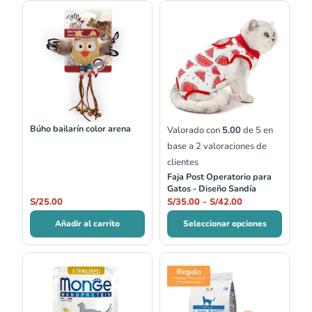
Rango
de
precios:
desde
S/35.00
hasta
S/42.00
Búho bailarín color arena
Valorado con
5.00
de 5 en
base a
2
valoraciones de
clientes
Faja Post Operatorio para
Gatos - Diseño Sandía
S/
25.00
S/
35.00
-
S/
42.00
Añadir al carrito
Seleccionar opciones
Rango
de
precios:
desde