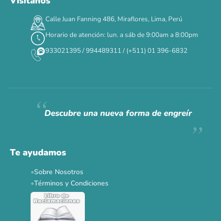
Visítanos
00
00
00
00
:
:
:
TERMINA EN
Calle Juan Fanning 486, Miraflores, Lima, Perú
DÍAS
HORAS
MIN
SEG
Horario de atención: lun. a sáb de 9:00am a 8:00pm
✕
933021395 / 994489311 / (+511) 01 396-6832
CAT WEEK · 4 AL 8 DE AGOSTO
Siempre fuimos
raros.
Hoy somos mayoría.
Descubre una nueva forma de engreír
Descuentos y promos en tus marcas favoritas 🐾
Solo por esta semana.
Te ayudamos
Applaws 15%
Bravery 15%
Hill's 15%
Tiki Cat 5+1
Sobre Nosotros
Dr. Clauder's 3+1
N&D 5%
Y más...
Términos y Condiciones
Ver todas las promos 🐾