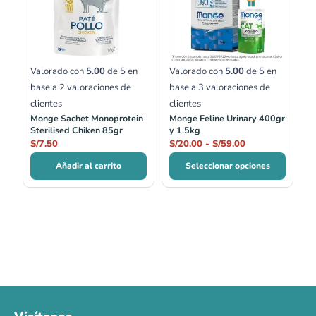
S/20.00
hasta
S/59.00
Valorado con
5.00
de 5 en
Valorado con
5.00
de 5 en
base a
2
valoraciones de
base a
3
valoraciones de
clientes
clientes
Monge Sachet Monoprotein
Monge Feline Urinary 400gr
Sterilised Chiken 85gr
y 1.5kg
S/
7.50
S/
20.00
-
S/
59.00
Añadir al carrito
Seleccionar opciones