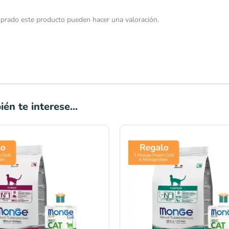
prado este producto pueden hacer una valoración.
én te interese...
Rango
Rango
de
de
precios:
precios:
desde
desde
S/20.00
S/22.00
hasta
hasta
S/59.00
S/65.00