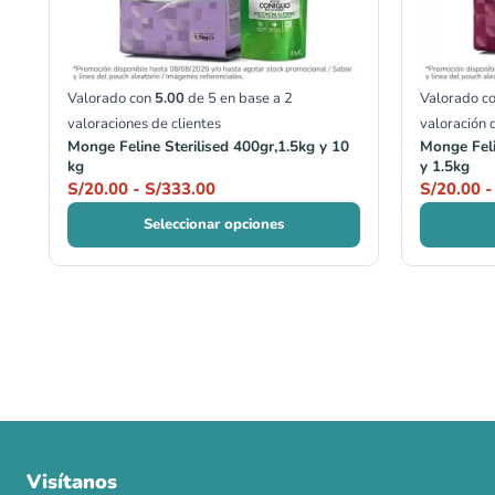
Valorado con
5.00
de 5 en base a
2
Valorado c
valoraciones de clientes
valoración 
Monge Feline Sterilised 400gr,1.5kg y 10
Monge Feli
kg
y 1.5kg
S/
20.00
-
S/
333.00
S/
20.00
-
Seleccionar opciones
Visítanos
00
00
00
00
:
:
: