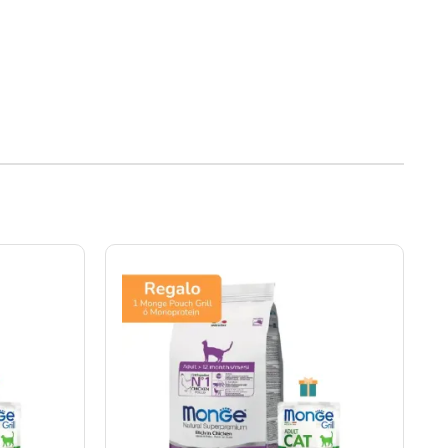
Rango
de
precios:
desde
S/19.00
hasta
S/199.00