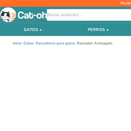
Ir
Recib
al
Búsqueda
de
contenido
productos
GATOS
PERROS
Inicio
›
Gatos
›
Rascadores para gatos
›
Rascador Aristogato