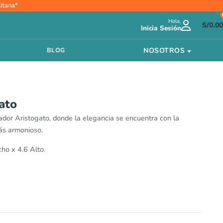
itana*
Hola,
S/
0.00
Inicia Sesión
NOSOTROS
BLOG
ato
cador Aristogato, donde la elegancia se encuentra con la
ás armonioso.
ho x 4.6 Alto.