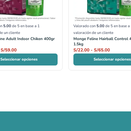
on
5.00
de 5 en base a
1
Valorado con
5.00
de 5 en base a
de un cliente
valoración de un cliente
ne Adult Indoor Chiken 400gr
Monge Feline Hairball Control 
1.5kg
S/
59.00
S/
22.00
-
S/
65.00
Seleccionar opciones
Seleccionar opciones