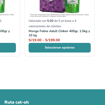
1
Valorado con
5.00
de 5 en base a
4
valoraciones de clientes
400gr y
Monge Feline Adult Chiken 400gr, 1.5kg y
10 kg
S/
19.00
-
S/
199.00
Seleccionar opciones
Ruta cat-oh