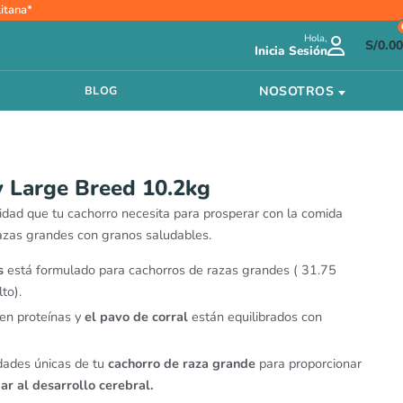
itana*
Hola,
S/
0.00
Inicia Sesión
NOSOTROS
BLOG
 Large Breed 10.2kg
alidad que tu cachorro necesita para prosperar con la comida
azas grandes con granos saludables.
s
está formulado para cachorros de razas grandes ( 31.75
to).
en proteínas y
el pavo de corral
están equilibrados con
des únicas de tu
cachorro de raza grande
para proporcionar
ar al desarrollo cerebral.