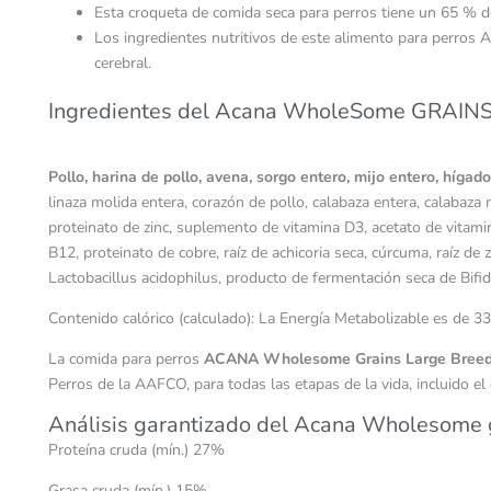
Esta croqueta de comida seca para perros tiene un 65 % d
Los ingredientes nutritivos de este alimento para perros
cerebral.
Ingredientes del Acana WholeSome GRAINS
Pollo, harina de pollo, avena, sorgo entero, mijo entero, hígad
linaza molida entera, corazón de pollo, calabaza entera, calabaza 
proteinato de zinc, suplemento de vitamina D3, acetato de vitamina
B12, proteinato de cobre, raíz de achicoria seca, cúrcuma, raíz de 
Lactobacillus acidophilus, producto de fermentación seca de Bifi
Contenido calórico (calculado): La Energía Metabolizable es de 
La comida para perros
ACANA Wholesome Grains Large Breed
Perros de la AAFCO, para todas las etapas de la vida, incluido e
Análisis garantizado del Acana Wholesome 
Proteína cruda (mín.) 27%
Grasa cruda (mín.) 15%