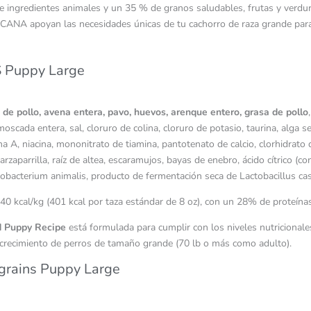
e ingredientes animales y un 35 % de granos saludables, frutas y verdur
 ACANA apoyan las necesidades únicas de tu cachorro de raza grande par
 Puppy Large
o de pollo, avena entera, pavo, huevos, arenque entero, grasa de pollo
moscada entera, sal, cloruro de colina, cloruro de potasio, taurina, alga 
 A, niacina, mononitrato de tiamina, pantotenato de calcio, clorhidrato d
zarzaparrilla, raíz de altea, escaramujos, bayas de enebro, ácido cítrico 
dobacterium animalis, producto de fermentación seca de Lactobacillus cas
3340 kcal/kg (401 kcal por taza estándar de 8 oz), con un 28% de proteí
 Puppy Recipe
está formulada para cumplir con los niveles nutricionale
l crecimiento de perros de tamaño grande (70 lb o más como adulto).
grains Puppy Large