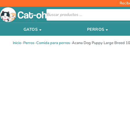
Ir
Recib
al
Búsqueda
de
contenido
productos
GATOS
PERROS
Inicio
›
Perros
›
Comida para perros
›
Acana Dog Puppy Large Breed 1