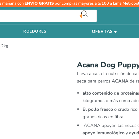
e mañana con
ENVÍO GRATIS
por compras mayores a S/100 a Lima Metropol
OFERTAS
ROEDORES
0.2kg
Acana Dog Puppy
Lleva a casa la nutrición de c
seca para perros
ACANA
de r
alto
contenido
de proteína
kilogramos o más como adul
El pollo fresco
o crudo rico 
granos ricos en fibra
ACANA apoyan las necesida
apoyo inmunológico
y
ayud