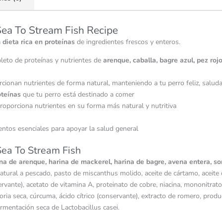
ea To Stream Fish Recipe
a
dieta rica en proteínas
de ingredientes frescos y enteros.
leto de proteínas y nutrientes de
arenque, caballa, bagre azul, pez roj
cionan nutrientes de forma natural, manteniendo a tu perro feliz, saluda
oteínas
que tu perro está destinado a comer
roporciona nutrientes en su forma más natural y nutritiva
ntos esenciales para apoyar la salud general
ea To Stream Fish
a de arenque, harina de mackerel, harina de bagre, avena entera, sorg
natural a pescado, pasto de miscanthus molido, aceite de cártamo, aceite 
ervante), acetato de vitamina A, proteinato de cobre, niacina, mononitrato 
coria seca, cúrcuma, ácido cítrico (conservante), extracto de romero, pro
rmentación seca de Lactobacillus casei.