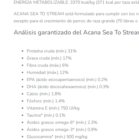
ENERGÍA METABOLIZABLE: 3370 kcal/kg (371 kcal por taza están
ACANA SEA TO STREAM está formulado para cumplir con los nivele
excepto para el crecimiento de perros de raza grande (70 libras 
Análisis garantizado del Acana Sea To Stre
Proteína cruda (mín.) 31%
Grasa cruda (mín.) 17%
Fibra cruda (máx.) 6%
Humedad (máx.) 12%
EPA (ácido eicosapentaenoico) (mín.) 0.2%
DHA (ácido docosahexaenoico) (mín.) 0.3%
Calcio (mín.) 1.8%
Fósforo (mín.) 1.4%
Vitamina E (mín.) 750 UI/kg
Taurina* (mín.) 0.1%
Ácidos grasos omega-6* (mín.) 2.3%
Ácidos grasos omega-3* (mín.) 0.9%
Glucosamina* (mín.) 500 mg/kg