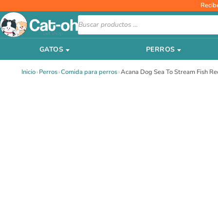
Ir
Recib
al
Búsqueda
de
contenido
productos
GATOS
PERROS
Inicio
›
Perros
›
Comida para perros
›
Acana Dog Sea To Stream Fish Re