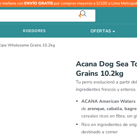
Acana
e mañana con
ENVÍO GRATIS
por compras mayores a S/100 a Lima Metropol
Dog
Sea
To
OFERTAS
ROEDORES
Stream
Fish
cipe Wholesome Grains 10.2kg
Recipe
Wholesome
Grains
Acana Dog Sea T
10.2kg
Grains 10.2kg
cantidad
Tu perro evolucionó a partir de
ingredientes frescos y enteros.
ACANA American Waters 
de
arenque, caballa, bagre 
cereales ricos en fibra, sin g
Rico en ingredientes de ori
destinado a comer