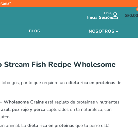
itana*
Hola,
S/
0.00
Inicia Sesión
NOSOTROS
BLOG
o Stream Fish Recipe Wholesome
l lobo gris, por lo que requiere una
dieta rica en proteínas
de
+ Wholesome Grains
está repleto de proteínas y nutrientes
azul, pez rojo y perca
capturados en la naturaleza, con
luten.
gen animal: La
dieta rica en proteínas
que tu perro está