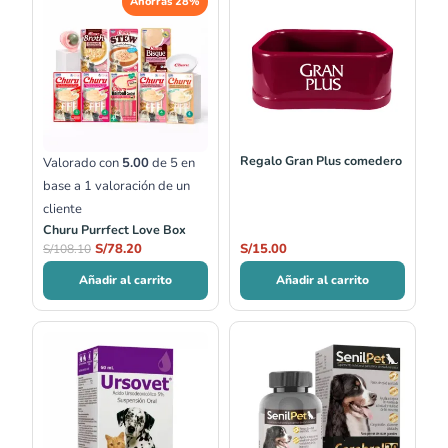
Ahorras 28%
precio
precio
original
actual
era:
es:
S/108.10.
S/78.20.
Regalo Gran Plus comedero
Valorado con
5.00
de 5 en
base a
1
valoración de un
cliente
Churu Purrfect Love Box
S/
78.20
S/
15.00
S/
108.10
Añadir al carrito
Añadir al carrito