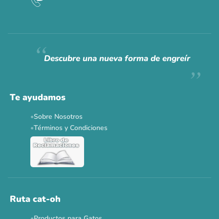
CAT WEEK · 4 AL 8 DE AGOSTO
Siempre fuimos
raros.
Hoy somos mayoría.
Descubre una nueva forma de engreír
Descuentos y promos en tus marcas favoritas 🐾
Solo por esta semana.
Te ayudamos
Applaws 15%
Bravery 15%
Hill's 15%
Tiki Cat 5+1
Sobre Nosotros
Dr. Clauder's 3+1
N&D 5%
Y más...
Términos y Condiciones
Ver todas las promos 🐾
Ahora no
Ruta cat-oh
Productos para Gatos