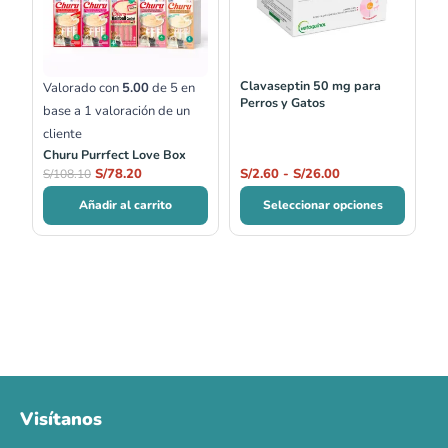
S/108.10.
S/78.20.
S/2.60
hasta
S/26.00
Clavaseptin 50 mg para
Valorado con
5.00
de 5 en
Perros y Gatos
base a
1
valoración de un
cliente
Churu Purrfect Love Box
S/
78.20
S/
2.60
-
S/
26.00
S/
108.10
Añadir al carrito
Seleccionar opciones
Visítanos
00
00
00
00
:
:
:
TERMINA EN