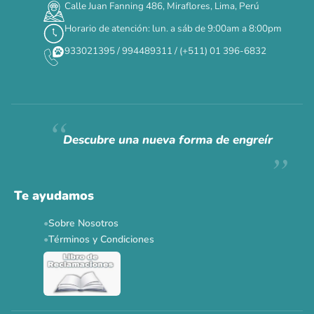
Calle Juan Fanning 486, Miraflores, Lima, Perú
DÍAS
HORAS
MIN
SEG
Horario de atención: lun. a sáb de 9:00am a 8:00pm
✕
933021395 / 994489311 / (+511) 01 396-6832
CAT WEEK · 4 AL 8 DE AGOSTO
Siempre fuimos
raros.
Hoy somos mayoría.
Descubre una nueva forma de engreír
Descuentos y promos en tus marcas favoritas 🐾
Solo por esta semana.
Te ayudamos
Applaws 15%
Bravery 15%
Hill's 15%
Tiki Cat 5+1
Sobre Nosotros
Dr. Clauder's 3+1
N&D 5%
Y más...
Términos y Condiciones
Ver todas las promos 🐾
Ahora no