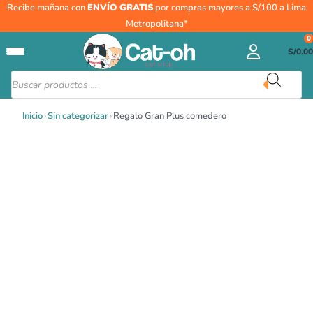
Ir
Regalo
Recibe mañana con
ENVÍO GRATIS
por compras mayores a S/100 a Lima
al
Gran
Metropolitana*
contenido
Plus
0
S/
0.00
comedero
cantidad
Búsqueda
de
productos
Inicio
›
Sin categorizar
›
Regalo Gran Plus comedero