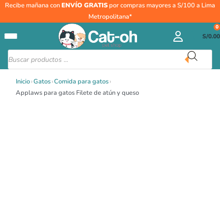
Ir
Recibe mañana con
ENVÍO GRATIS
por compras mayores a S/100 a Lima
al
Metropolitana*
contenido
0
S/
0.00
Búsqueda
de
productos
Inicio
›
Gatos
›
Comida para gatos
›
Applaws para gatos Filete de atún y queso