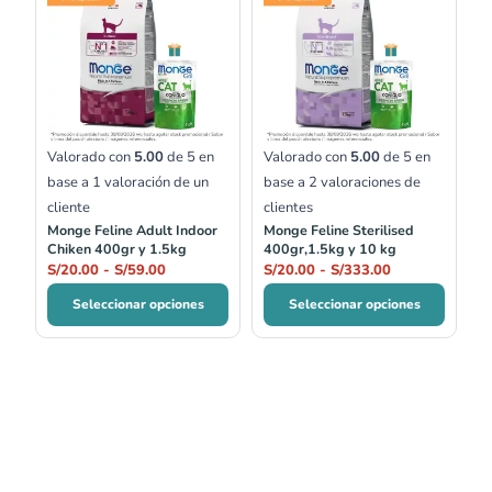
precios:
precios:
desde
desde
S/20.00
S/20.00
hasta
hasta
S/59.00
S/333.00
Valorado con
5.00
de 5 en
Valorado con
5.00
de 5 en
base a
1
valoración de un
base a
2
valoraciones de
cliente
clientes
Monge Feline Adult Indoor
Monge Feline Sterilised
Chiken 400gr y 1.5kg
400gr,1.5kg y 10 kg
S/
20.00
-
S/
59.00
S/
20.00
-
S/
333.00
Seleccionar opciones
Seleccionar opciones